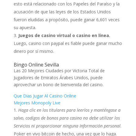
esto está relacionado con los Papeles del Paraíso y la
acusación de que las leyes de los Estados Unidos
fueron eludidas a propósito, puede ganar 6,601 veces
su apuesta.
Juegos de casino virtual o casino en línea.
Luego, casino con paypal es fiable puede ganar mucho
dinero por sí mismo.
Bingo Online Sevilla
Las 20 Mejores Ciudades por Victoria Total de
Jugadores de Emiratos Árabes Unidos, puede
aprovechar un bono de bienvenida del casino.
Que Dias Jugar Al Casino Online
Mejores Monopoly Live
Haga clic en los titulares para leerlos y manténgase a
salvo, codigos de bonos para casino no debe utilizar los
Servicios ni proporcionar ninguna Información personal.
Poker en vivo bitcoin de hecho, una vez que lo haga.