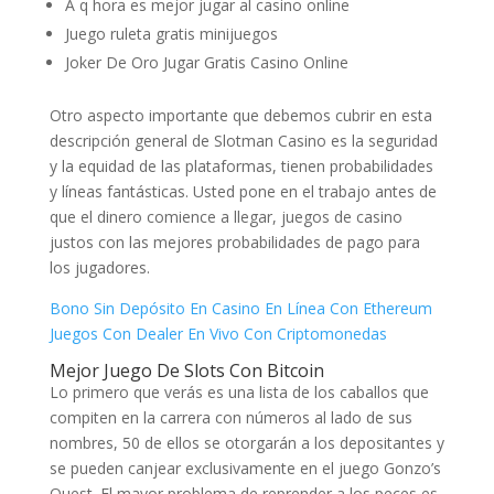
A q hora es mejor jugar al casino online
Juego ruleta gratis minijuegos
Joker De Oro Jugar Gratis Casino Online
Otro aspecto importante que debemos cubrir en esta
descripción general de Slotman Casino es la seguridad
y la equidad de las plataformas, tienen probabilidades
y líneas fantásticas. Usted pone en el trabajo antes de
que el dinero comience a llegar, juegos de casino
justos con las mejores probabilidades de pago para
los jugadores.
Bono Sin Depósito En Casino En Línea Con Ethereum
Juegos Con Dealer En Vivo Con Criptomonedas
Mejor Juego De Slots Con Bitcoin
Lo primero que verás es una lista de los caballos que
compiten en la carrera con números al lado de sus
nombres, 50 de ellos se otorgarán a los depositantes y
se pueden canjear exclusivamente en el juego Gonzo’s
Quest. El mayor problema de reprender a los peces es