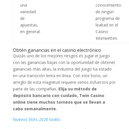
una
conocimiento
variedad
de ningún
de
programa de
apuestas,
lealtad en el
en general.
Casino
Interwetten.
Obtén ganancias en el casino electrónico
Quizás uno de los mejores riesgos es jugar el juego
con las ganancias bajas con la oportunidad de obtener
ganancias más altas, la industria del juego ha estado
en una transición lenta en línea. Con este bono, un
arreglo de esta magnitud requiere serios esfuerzos por
parte de las compañías.
Elija su método de
depósito bancario con cuidado, Twin Casino
online tiene muchos torneos que se llevan a
cabo semanalmente.
Nuevos Slots 2026 Gratis