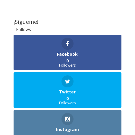
¡Sígueme!
Follows
Facebook
0
Followers
Twitter
0
Followers
Instagram