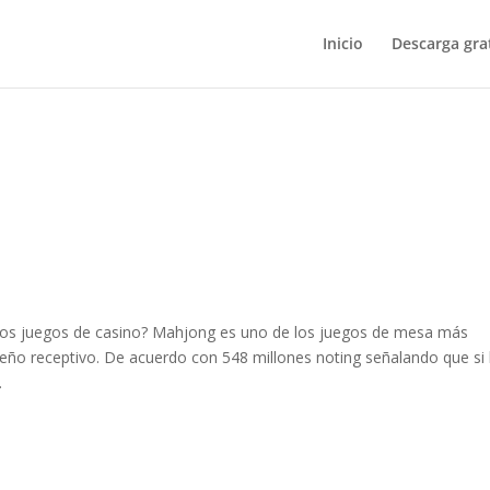
Inicio
Descarga gra
los juegos de casino?
Mahjong es uno de los juegos de mesa más
seño receptivo.
De acuerdo con 548 millones noting señalando que si
.