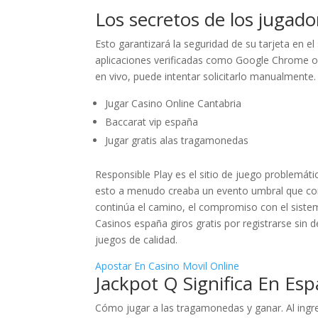
Los secretos de los jugado
Esto garantizará la seguridad de su tarjeta en e
aplicaciones verificadas como Google Chrome o
en vivo, puede intentar solicitarlo manualmente.
Jugar Casino Online Cantabria
Baccarat vip españa
Jugar gratis alas tragamonedas
Responsible Play es el sitio de juego problemát
esto a menudo creaba un evento umbral que con
continúa el camino, el compromiso con el sistem
Casinos españa giros gratis por registrarse sin
juegos de calidad.
Apostar En Casino Movil Online
Jackpot Q Significa En Esp
Cómo jugar a las tragamonedas y ganar. Al ingres