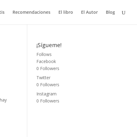
tis
Recomendaciones
El libro
El Autor
Blog
¡Sígueme!
Follows
Facebook
0
Followers
Twitter
0
Followers
Instagram
 hay
0
Followers