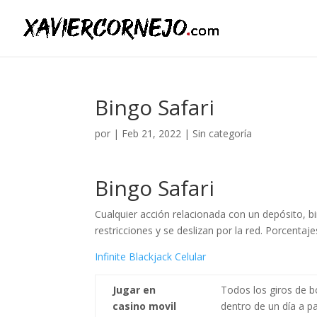
Bingo Safari
por
|
Feb 21, 2022
| Sin categoría
Bingo Safari
Cualquier acción relacionada con un depósito, b
restricciones y se deslizan por la red. Porcentaj
Infinite Blackjack Celular
Jugar en
Todos los giros de b
casino movil
dentro de un día a pa