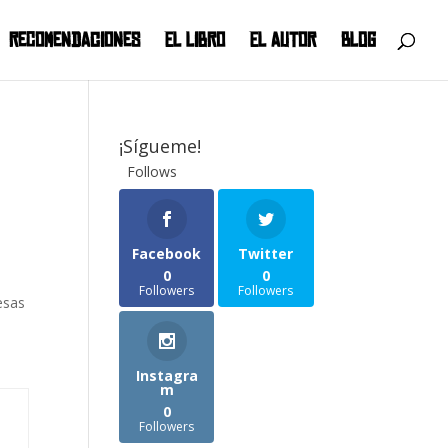
Recomendaciones
El libro
El Autor
Blog
¡Sígueme!
Follows
Facebook
Twitter
0
0
Followers
Followers
esas
Instagra
m
0
Followers