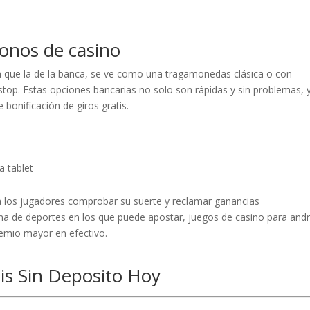
bonos de casino
 que la de la banca, se ve como una tragamonedas clásica o con
top. Estas opciones bancarias no solo son rápidas y sin problemas, 
bonificación de giros gratis.
a tablet
 a los jugadores comprobar su suerte y reclamar ganancias
 de deportes en los que puede apostar, juegos de casino para andr
 premio mayor en efectivo.
tis Sin Deposito Hoy