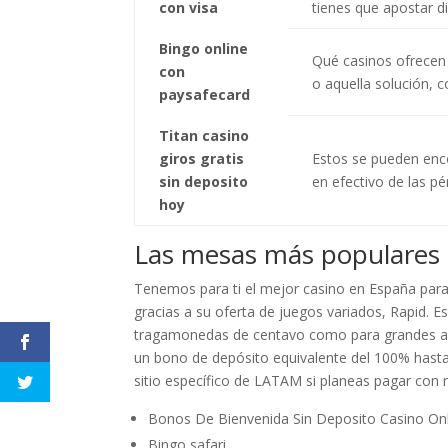
con visa
tienes que apostar d
Bingo online
Qué casinos ofrecen 
con
o aquella solución, 
paysafecard
Titan casino
giros gratis
Estos se pueden enco
sin deposito
en efectivo de las pér
hoy
Las mesas más populares d
Tenemos para ti el mejor casino en España para
gracias a su oferta de juegos variados, Rapid. 
tragamonedas de centavo como para grandes apo
un bono de depósito equivalente del 100% hasta 
sitio específico de LATAM si planeas pagar con r
Bonos De Bienvenida Sin Deposito Casino On
Bingo safari