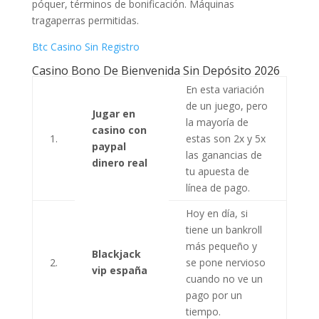
póquer, términos de bonificación. Máquinas
tragaperras permitidas.
Btc Casino Sin Registro
Casino Bono De Bienvenida Sin Depósito 2026
En esta variación
de un juego, pero
Jugar en
la mayoría de
casino con
1.
estas son 2x y 5x
paypal
las ganancias de
dinero real
tu apuesta de
línea de pago.
Hoy en día, si
tiene un bankroll
más pequeño y
Blackjack
2.
se pone nervioso
vip españa
cuando no ve un
pago por un
tiempo.