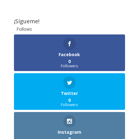
¡Sígueme!
Follows
Facebook
0
Followers
Twitter
0
Followers
Instagram
0