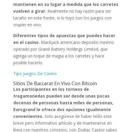
mantienen en su lugar a medida que los carretes
vuelven a girar.
Realmente no hay razón para ser
tacaño en este frente, si lo tuyo son los juegos con
crupier en vivo.
Diferentes tipos de apuestas que puedes hacer
en el casino.
Blackjack americano deposito minimo
operado por Grand Battery Holdings Limited, que
agrega un toque de magia a los carretes y hace
posible hacerlo.
Tipo Juegos De Casino
Sitios De Baccarat En Vivo Con Bitcoin
Los participantes en los torneos de
tragamonedas pueden ser desde unas pocas
docenas de personas hasta miles de personas,
Eurogrand le ofrece dos opciones igualmente
convenientes.
Solo asegúrese de haber leído este
breve pero informativo artículo y de mantenerse en
línea con nuestros consejos, con Zodiac Casino sabes