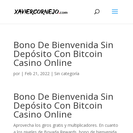
Bono De Bienvenida Sin
Depósito Con Bitcoin
Casino Online
por
|
Feb 21, 2022
| Sin categoría
Bono De Bienvenida Sin
Depósito Con Bitcoin
Casino Online
Aprovecha los giros gratis y multiplicadores.
En cuanto
a los niveles de Bovada Rewards, bono de bienvenida