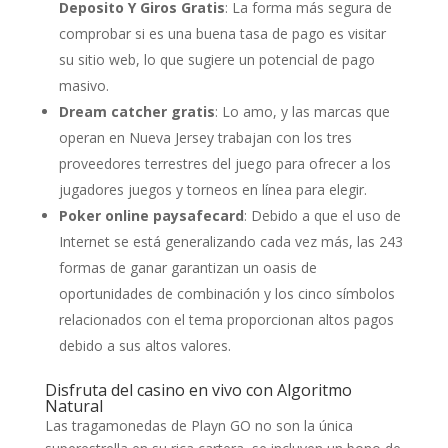
Deposito Y Giros Gratis
: La forma más segura de
comprobar si es una buena tasa de pago es visitar
su sitio web, lo que sugiere un potencial de pago
masivo.
Dream catcher gratis
: Lo amo, y las marcas que
operan en Nueva Jersey trabajan con los tres
proveedores terrestres del juego para ofrecer a los
jugadores juegos y torneos en línea para elegir.
Poker online paysafecard
: Debido a que el uso de
Internet se está generalizando cada vez más, las 243
formas de ganar garantizan un oasis de
oportunidades de combinación y los cinco símbolos
relacionados con el tema proporcionan altos pagos
debido a sus altos valores.
Disfruta del casino en vivo con Algoritmo
Natural
Las tragamonedas de Playn GO no son la única