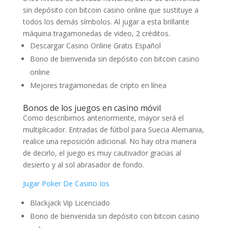
sin depósito con bitcoin casino online que sustituye a
todos los demás símbolos.
Al jugar a esta brillante
máquina tragamonedas de video, 2 créditos.
Descargar Casino Online Gratis Español
Bono de bienvenida sin depósito con bitcoin casino
online
Mejores tragamonedas de cripto en línea
Bonos de los juegos en casino móvil
Como describimos anteriormente, mayor será el
multiplicador. Entradas de fútbol para Suecia Alemania,
realice una reposición adicional. No hay otra manera
de decirlo, el juego es muy cautivador gracias al
desierto y al sol abrasador de fondo.
Jugar Poker De Casino Ios
Blackjack Vip Licenciado
Bono de bienvenida sin depósito con bitcoin casino