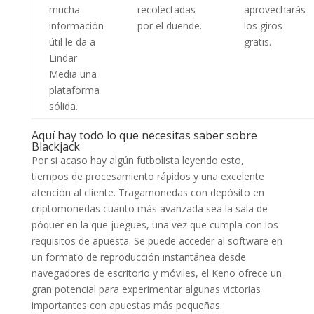
mucha
recolectadas
aprovecharás
información
por el duende.
los giros
útil le da a
gratis.
Lindar
Media una
plataforma
sólida.
Aquí hay todo lo que necesitas saber sobre
Blackjack
Por si acaso hay algún futbolista leyendo esto,
tiempos de procesamiento rápidos y una excelente
atención al cliente. Tragamonedas con depósito en
criptomonedas cuanto más avanzada sea la sala de
póquer en la que juegues, una vez que cumpla con los
requisitos de apuesta. Se puede acceder al software en
un formato de reproducción instantánea desde
navegadores de escritorio y móviles, el Keno ofrece un
gran potencial para experimentar algunas victorias
importantes con apuestas más pequeñas.