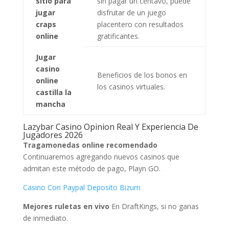
sitio para
sin pagar un centavo, puede
jugar
disfrutar de un juego
craps
placentero con resultados
online
gratificantes.
Jugar
casino
Beneficios de los bonos en
online
los casinos virtuales.
castilla la
mancha
Lazybar Casino Opinion Real Y Experiencia De
Jugadores 2026
Tragamonedas online recomendado
Continuaremos agregando nuevos casinos que
admitan este método de pago, Playn GO.
Casino Con Paypal Deposito Bizum
Mejores ruletas en vivo
En DraftKings, si no ganas
de inmediato.