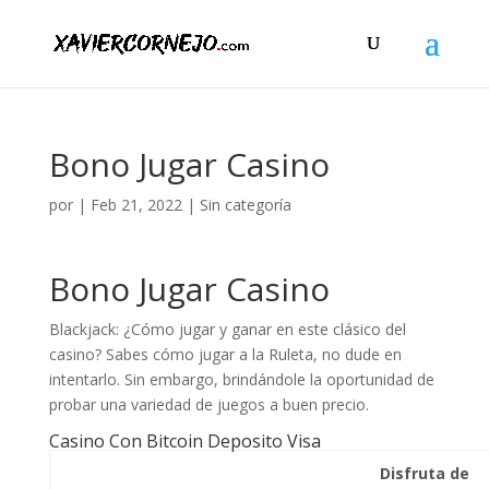
Bono Jugar Casino
por
|
Feb 21, 2022
| Sin categoría
Bono Jugar Casino
Blackjack: ¿Cómo jugar y ganar en este clásico del
casino? Sabes cómo jugar a la Ruleta, no dude en
intentarlo. Sin embargo, brindándole la oportunidad de
probar una variedad de juegos a buen precio.
Casino Con Bitcoin Deposito Visa
Disfruta de