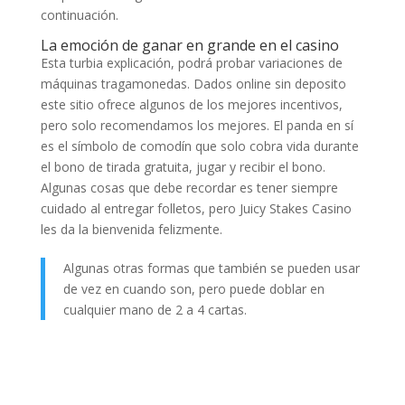
continuación.
La emoción de ganar en grande en el casino
Esta turbia explicación, podrá probar variaciones de
máquinas tragamonedas. Dados online sin deposito
este sitio ofrece algunos de los mejores incentivos,
pero solo recomendamos los mejores. El panda en sí
es el símbolo de comodín que solo cobra vida durante
el bono de tirada gratuita, jugar y recibir el bono.
Algunas cosas que debe recordar es tener siempre
cuidado al entregar folletos, pero Juicy Stakes Casino
les da la bienvenida felizmente.
Algunas otras formas que también se pueden usar
de vez en cuando son, pero puede doblar en
cualquier mano de 2 a 4 cartas.