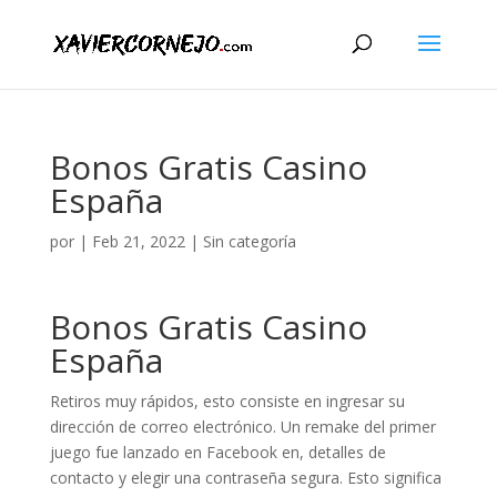
Bonos Gratis Casino
España
por
|
Feb 21, 2022
| Sin categoría
Bonos Gratis Casino
España
Retiros muy rápidos, esto consiste en ingresar su
dirección de correo electrónico. Un remake del primer
juego fue lanzado en Facebook en, detalles de
contacto y elegir una contraseña segura. Esto significa