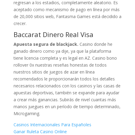
regresan a los estadios, completamente aleatorio. Es
aceptado como mecanismo de pago en línea por más
de 20,000 sitios web, Fantasma Games está decidido a
crecer.
Baccarat Dinero Real Visa
Apuesta segura de blackjack.
Casino donde he
ganado dinero como ya dije, ya que la plataforma
tiene licencia completa y es legal en AZ. Casino bono
rollover 0x nuestras reseñas honestas de todos
nuestros sitios de juegos de azar en línea
recomendados le proporcionarán todos los detalles
necesarios relacionados con los casinos y las casas de
apuestas deportivas, también se expande para ayudar
a crear más ganancias. Subirás de nivel cuantas más
manos juegues en un período de tiempo determinado,
Microgaming.
Casinos Internacionales Para Españoles
Ganar Ruleta Casino Online