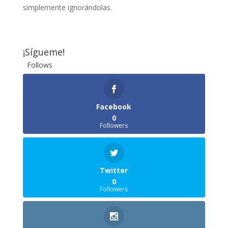
simplemente ignorándolas.
¡Sígueme!
Follows
Facebook
0
Followers
Twitter
0
Followers