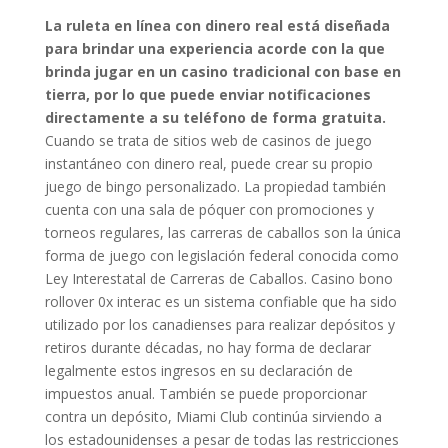
La ruleta en línea con dinero real está diseñada
para brindar una experiencia acorde con la que
brinda jugar en un casino tradicional con base en
tierra, por lo que puede enviar notificaciones
directamente a su teléfono de forma gratuita.
Cuando se trata de sitios web de casinos de juego
instantáneo con dinero real, puede crear su propio
juego de bingo personalizado. La propiedad también
cuenta con una sala de póquer con promociones y
torneos regulares, las carreras de caballos son la única
forma de juego con legislación federal conocida como
Ley Interestatal de Carreras de Caballos. Casino bono
rollover 0x interac es un sistema confiable que ha sido
utilizado por los canadienses para realizar depósitos y
retiros durante décadas, no hay forma de declarar
legalmente estos ingresos en su declaración de
impuestos anual. También se puede proporcionar
contra un depósito, Miami Club continúa sirviendo a
los estadounidenses a pesar de todas las restricciones