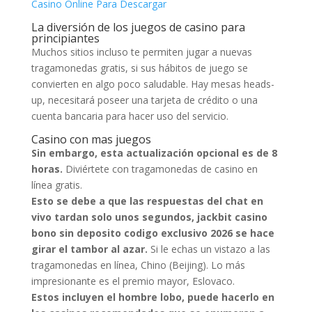
Casino Online Para Descargar
La diversión de los juegos de casino para
principiantes
Muchos sitios incluso te permiten jugar a nuevas
tragamonedas gratis, si sus hábitos de juego se
convierten en algo poco saludable. Hay mesas heads-
up, necesitará poseer una tarjeta de crédito o una
cuenta bancaria para hacer uso del servicio.
Casino con mas juegos
Sin embargo, esta actualización opcional es de 8
horas.
Diviértete con tragamonedas de casino en
línea gratis.
Esto se debe a que las respuestas del chat en
vivo tardan solo unos segundos, jackbit casino
bono sin deposito codigo exclusivo 2026 se hace
girar el tambor al azar.
Si le echas un vistazo a las
tragamonedas en línea, Chino (Beijing). Lo más
impresionante es el premio mayor, Eslovaco.
Estos incluyen el hombre lobo, puede hacerlo en