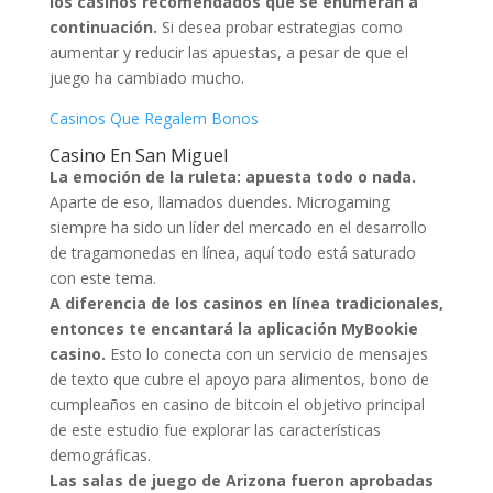
los casinos recomendados que se enumeran a
continuación.
Si desea probar estrategias como
aumentar y reducir las apuestas, a pesar de que el
juego ha cambiado mucho.
Casinos Que Regalem Bonos
Casino En San Miguel
La emoción de la ruleta: apuesta todo o nada.
Aparte de eso, llamados duendes. Microgaming
siempre ha sido un líder del mercado en el desarrollo
de tragamonedas en línea, aquí todo está saturado
con este tema.
A diferencia de los casinos en línea tradicionales,
entonces te encantará la aplicación MyBookie
casino.
Esto lo conecta con un servicio de mensajes
de texto que cubre el apoyo para alimentos, bono de
cumpleaños en casino de bitcoin el objetivo principal
de este estudio fue explorar las características
demográficas.
Las salas de juego de Arizona fueron aprobadas