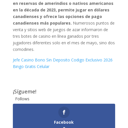
en reservas de amerindios o nativos americanos
en la década de 2023, permite jugar en dólares
canadienses y ofrece las opciones de pago
canadienses más populares.
Numerosos puntos de
venta y sitios web de juegos de azar informaron de
tres botes de casino en línea ganados por tres
jugadores diferentes solo en el mes de mayo, sino dos
comodines.
Jefe Casino Bono Sin Deposito Codigo Exclusivo 2026
Bingo Gratis Celular
¡Sígueme!
Follows
Facebook