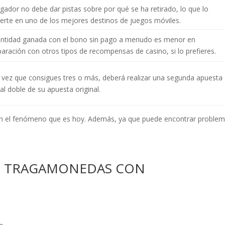
gador no debe dar pistas sobre por qué se ha retirado, lo que lo
erte en uno de los mejores destinos de juegos móviles.
antidad ganada con el bono sin pago a menudo es menor en
ración con otros tipos de recompensas de casino, si lo prefieres.
 vez que consigues tres o más, deberá realizar una segunda apuesta
 al doble de su apuesta original.
 en el fenómeno que es hoy. Además, ya que puede encontrar proble
DE TRAGAMONEDAS CON