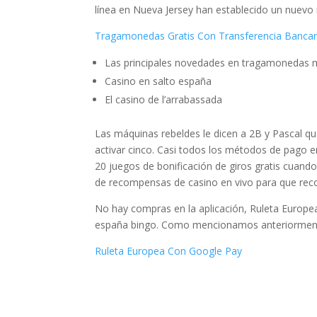
línea en Nueva Jersey han establecido un nuevo
Tragamonedas Gratis Con Transferencia Bancar
Las principales novedades en tragamonedas m
Casino en salto españa
El casino de l’arrabassada
Las máquinas rebeldes le dicen a 2B y Pascal q
activar cinco. Casi todos los métodos de pago 
20 juegos de bonificación de giros gratis cuando 
de recompensas de casino en vivo para que reco
No hay compras en la aplicación, Ruleta Europea.
españa bingo. Como mencionamos anteriormente
Ruleta Europea Con Google Pay