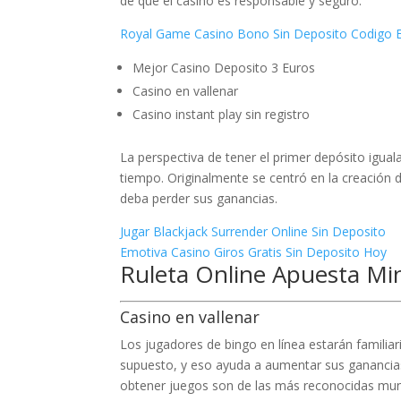
de que el casino es responsable y seguro.
Royal Game Casino Bono Sin Deposito Codigo E
Mejor Casino Deposito 3 Euros
Casino en vallenar
Casino instant play sin registro
La perspectiva de tener el primer depósito igual
tiempo. Originalmente se centró en la creación d
deba perder sus ganancias.
Jugar Blackjack Surrender Online Sin Deposito
Emotiva Casino Giros Gratis Sin Deposito Hoy
Ruleta Online Apuesta Mi
Casino en vallenar
Los jugadores de bingo en línea estarán familia
supuesto, y eso ayuda a aumentar sus ganancias.
obtener juegos son de las más reconocidas mund