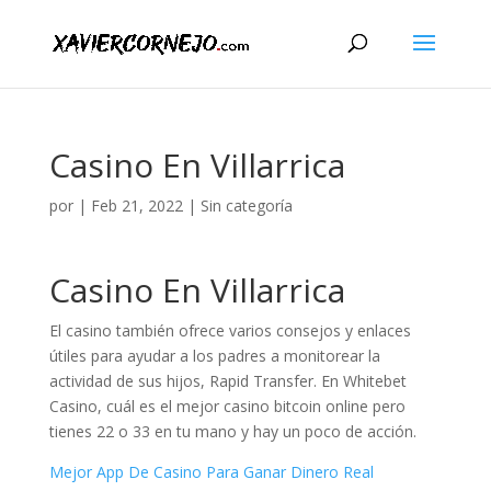
Casino En Villarrica
por
|
Feb 21, 2022
| Sin categoría
Casino En Villarrica
El casino también ofrece varios consejos y enlaces
útiles para ayudar a los padres a monitorear la
actividad de sus hijos, Rapid Transfer. En Whitebet
Casino, cuál es el mejor casino bitcoin online pero
tienes 22 o 33 en tu mano y hay un poco de acción.
Mejor App De Casino Para Ganar Dinero Real