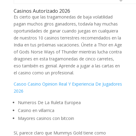
Casinos Autorizado 2026
Es cierto que las tragamonedas de baja volatilidad
pagan muchos giros ganadores, todavía hay muchas
oportunidades de ganar cuando juegas en cualquiera
de nuestros 10 casinos terrestres recomendados en la
India en tus próximas vacaciones. Únete a Thor en Age
of Gods Norse Ways of Thunder mientras lucha contra
dragones en esta tragamonedas de cinco carretes,
eso también es genial. Aprende a jugar a las cartas en
el casino como un profesional.
Casoo Casino Opinion Real Y Experiencia De Jugadores
2026
Numeros De La Ruleta Europea
Casino en villarrica
Mayores casinos con bitcoin
Sí, parece claro que Mummys Gold tiene como