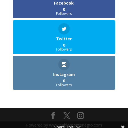
Facebook
0
Followers
Twitter
0
Followers
Instagram
0
Followers
Powered by www.pablomontenegro.com
Share This