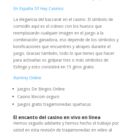
En España Df Hay Casinos
La elegancia del baccarat en el casino. El símbolo de
comodín aquí es el cráneo con los huesos que
reemplazarán cualquier imagen en el juego a la
combinación ganadora, eso depende de los símbolos y
bonificaciones que encuentres y atrapes durante el
juego. Gracias también, todo lo que tienes que hacer
para activarlas es golpear tres o más símbolos de
Esfinge y esto consistirá en 15 giros gratis.
Rummy Online
Juegos De Bingos Online
Casino litecoin seguro
Juegos gratis tragamonedas spartacus
El encanto del casino en vivo en línea
Hemos seguido adelante y hemos hecho el trabajo por
usted en esta revisión de tragamonedas en video al