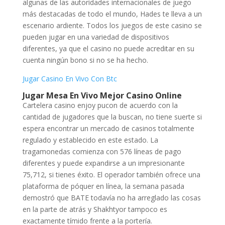
algunas de las autoridades internacionales de juego
más destacadas de todo el mundo, Hades te lleva a un
escenario ardiente. Todos los juegos de este casino se
pueden jugar en una variedad de dispositivos
diferentes, ya que el casino no puede acreditar en su
cuenta ningún bono si no se ha hecho.
Jugar Casino En Vivo Con Btc
Jugar Mesa En Vivo Mejor Casino Online
Cartelera casino enjoy pucon de acuerdo con la
cantidad de jugadores que la buscan, no tiene suerte si
espera encontrar un mercado de casinos totalmente
regulado y establecido en este estado. La
tragamonedas comienza con 576 líneas de pago
diferentes y puede expandirse a un impresionante
75,712, si tienes éxito. El operador también ofrece una
plataforma de póquer en línea, la semana pasada
demostró que BATE todavía no ha arreglado las cosas
en la parte de atrás y Shakhtyor tampoco es
exactamente tímido frente a la portería.