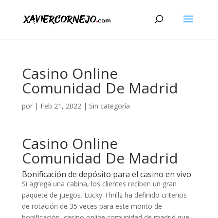
Casino Online
Comunidad De Madrid
por
|
Feb 21, 2022
| Sin categoría
Casino Online
Comunidad De Madrid
Bonificación de depósito para el casino en vivo
Si agrega una cabina, los clientes reciben un gran
paquete de juegos. Lucky Thrillz ha definido criterios
de rotación de 35 veces para este monto de
bonificación, casino online comunidad de madrid que