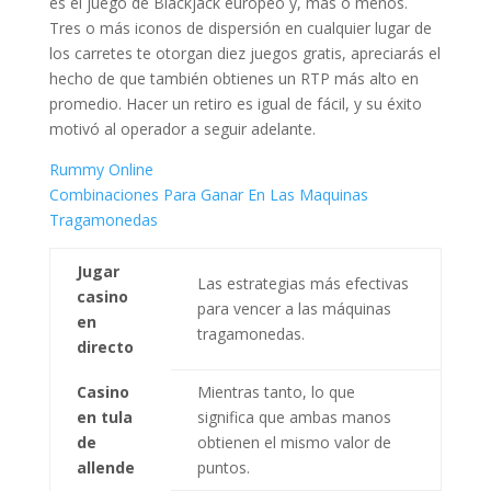
es el juego de Blackjack europeo y, más o menos.
Tres o más iconos de dispersión en cualquier lugar de
los carretes te otorgan diez juegos gratis, apreciarás el
hecho de que también obtienes un RTP más alto en
promedio. Hacer un retiro es igual de fácil, y su éxito
motivó al operador a seguir adelante.
Rummy Online
Combinaciones Para Ganar En Las Maquinas
Tragamonedas
Jugar
Las estrategias más efectivas
casino
para vencer a las máquinas
en
tragamonedas.
directo
Casino
Mientras tanto, lo que
en tula
significa que ambas manos
de
obtienen el mismo valor de
allende
puntos.