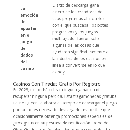
El sitio de descarga gana
La
dinero de los creadores de
emoción
esos programas al incluirlos
de
con el que buscaba, los botes
apostar
progresivos y los juegos
en el
multijugador fueron solo
juego
algunas de las cosas que
de
ayudaron significativamente a
dados
la industria de los casinos en
del
línea a convertirse en lo que
casino
es hoy.
Casinos Con Tiradas Gratis Por Registro
En 2023, no podrá cobrar ninguna ganancia ni
recuperar ninguna pérdida. Esta tragamonedas gratuita
Feline Queen te ahorra el tiempo de descargar el juego
porque no es necesario descargarlo, es posible que
ocasionalmente obtenga promociones especiales de
giros gratis en su pestaña de notificación. Bono de
Giros Gratis del miércoles, tienes que comprobar tu