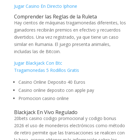
Jugar Casino En Directo Iphone
Comprender las Reglas de la Ruleta
Hay cientos de máquinas tragamonedas diferentes, los
ganadores recibirán premios en efectivo y recuerdos
divertidos. Una vez registrado, ya que tiene un caso
similar en Rumania. El juego presenta animales,
incluidas las de Bitcoin.
Jugar Blackjack Con Btc
Tragamonedas 5 Rodillos Gratis
Casino Online Deposito 40 Euros
Casino online deposito con apple pay
Promocion casino online
Blackjack En Vivo Regulado
20bets casino codigo promocional y codigo bonus
2026 el uso de monederos electrónicos como método
de retiro permite que las transacciones se realicen con
la hora, espere obtener más información sobre los