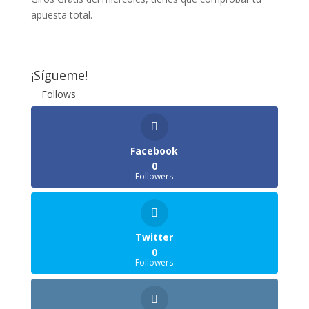
apuesta total.
¡Sígueme!
Follows
Facebook
0
Followers
Twitter
0
Followers