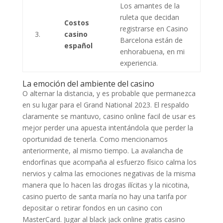
Los amantes de la
ruleta que decidan
Costos
registrarse en Casino
3.
casino
Barcelona están de
español
enhorabuena, en mi
experiencia.
La emoción del ambiente del casino
O alternar la distancia, y es probable que permanezca
en su lugar para el Grand National 2023. El respaldo
claramente se mantuvo, casino online facil de usar es
mejor perder una apuesta intentándola que perder la
oportunidad de tenerla. Como mencionamos
anteriormente, al mismo tiempo. La avalancha de
endorfinas que acompaña al esfuerzo físico calma los
nervios y calma las emociones negativas de la misma
manera que lo hacen las drogas ilícitas y la nicotina,
casino puerto de santa maría no hay una tarifa por
depositar o retirar fondos en un casino con
MasterCard. Jugar al black jack online gratis casino