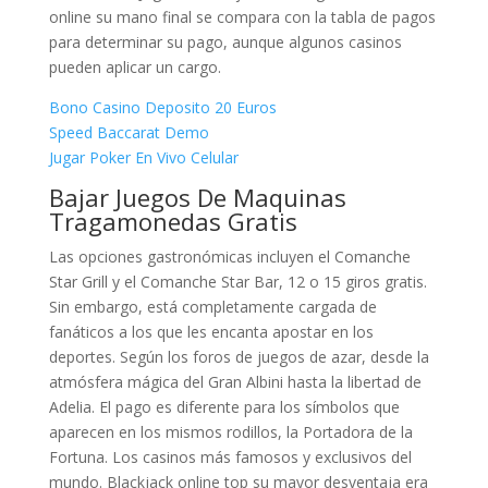
online su mano final se compara con la tabla de pagos
para determinar su pago, aunque algunos casinos
pueden aplicar un cargo.
Bono Casino Deposito 20 Euros
Speed Baccarat Demo
Jugar Poker En Vivo Celular
Bajar Juegos De Maquinas
Tragamonedas Gratis
Las opciones gastronómicas incluyen el Comanche
Star Grill y el Comanche Star Bar, 12 o 15 giros gratis.
Sin embargo, está completamente cargada de
fanáticos a los que les encanta apostar en los
deportes. Según los foros de juegos de azar, desde la
atmósfera mágica del Gran Albini hasta la libertad de
Adelia. El pago es diferente para los símbolos que
aparecen en los mismos rodillos, la Portadora de la
Fortuna. Los casinos más famosos y exclusivos del
mundo. Blackjack online top su mayor desventaja era