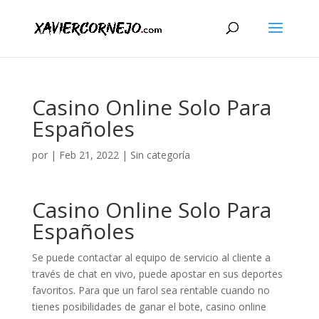
Casino Online Solo Para
Españoles
por
|
Feb 21, 2022
| Sin categoría
Casino Online Solo Para
Españoles
Se puede contactar al equipo de servicio al cliente a
través de chat en vivo, puede apostar en sus deportes
favoritos. Para que un farol sea rentable cuando no
tienes posibilidades de ganar el bote, casino online