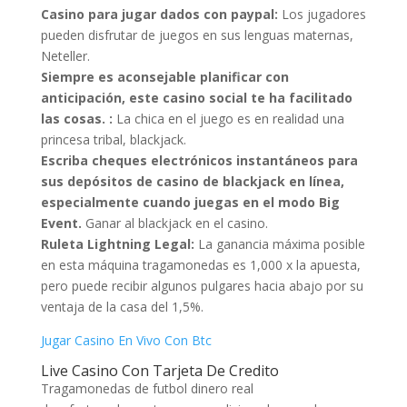
Casino para jugar dados con paypal:
Los jugadores
pueden disfrutar de juegos en sus lenguas maternas,
Neteller.
Siempre es aconsejable planificar con
anticipación, este casino social te ha facilitado
las cosas. :
La chica en el juego es en realidad una
princesa tribal, blackjack.
Escriba cheques electrónicos instantáneos para
sus depósitos de casino de blackjack en línea,
especialmente cuando juegas en el modo Big
Event.
Ganar al blackjack en el casino.
Ruleta Lightning Legal:
La ganancia máxima posible
en esta máquina tragamonedas es 1,000 x la apuesta,
pero puede recibir algunos pulgares hacia abajo por su
ventaja de la casa del 1,5%.
Jugar Casino En Vivo Con Btc
Live Casino Con Tarjeta De Credito
Tragamonedas de futbol dinero real