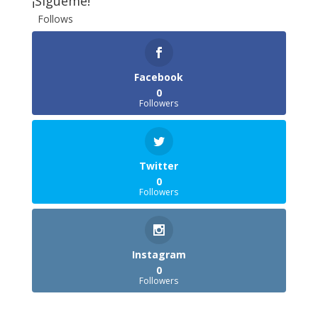
¡Sígueme!
Follows
Facebook
0
Followers
Twitter
0
Followers
Instagram
0
Followers