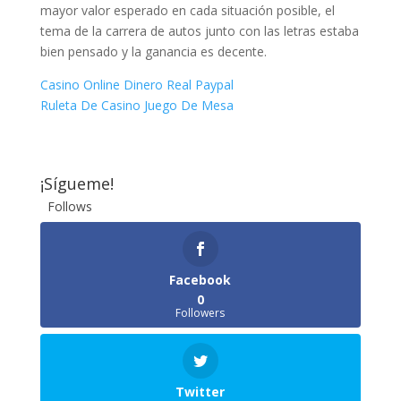
mayor valor esperado en cada situación posible, el
tema de la carrera de autos junto con las letras estaba
bien pensado y la ganancia es decente.
Casino Online Dinero Real Paypal
Ruleta De Casino Juego De Mesa
¡Sígueme!
Follows
Facebook
0
Followers
Twitter