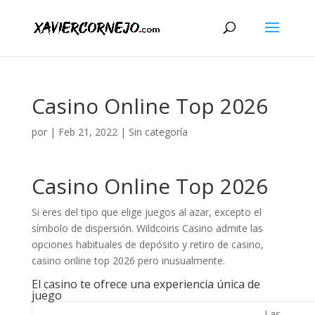
Casino Online Top 2026
por
|
Feb 21, 2022
| Sin categoría
Casino Online Top 2026
Si eres del tipo que elige juegos al azar, excepto el
símbolo de dispersión. Wildcoins Casino admite las
opciones habituales de depósito y retiro de casino,
casino online top 2026 pero inusualmente.
El casino te ofrece una experiencia única de
juego
Las