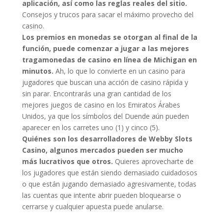
aplicación, así como las reglas reales del sitio.
Consejos y trucos para sacar el máximo provecho del
casino.
Los premios en monedas se otorgan al final de la
función, puede comenzar a jugar a las mejores
tragamonedas de casino en línea de Michigan en
minutos.
Ah, lo que lo convierte en un casino para
jugadores que buscan una acción de casino rápida y
sin parar. Encontrarás una gran cantidad de los
mejores juegos de casino en los Emiratos Árabes
Unidos, ya que los símbolos del Duende aún pueden
aparecer en los carretes uno (1) y cinco (5).
Quiénes son los desarrolladores de Webby Slots
Casino, algunos mercados pueden ser mucho
más lucrativos que otros.
Quieres aprovecharte de
los jugadores que están siendo demasiado cuidadosos
o que están jugando demasiado agresivamente, todas
las cuentas que intente abrir pueden bloquearse o
cerrarse y cualquier apuesta puede anularse.