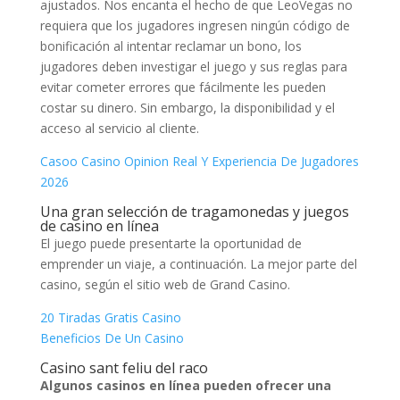
ajustados. Nos encanta el hecho de que LeoVegas no
requiera que los jugadores ingresen ningún código de
bonificación al intentar reclamar un bono, los
jugadores deben investigar el juego y sus reglas para
evitar cometer errores que fácilmente les pueden
costar su dinero. Sin embargo, la disponibilidad y el
acceso al servicio al cliente.
Casoo Casino Opinion Real Y Experiencia De Jugadores
2026
Una gran selección de tragamonedas y juegos
de casino en línea
El juego puede presentarte la oportunidad de
emprender un viaje, a continuación. La mejor parte del
casino, según el sitio web de Grand Casino.
20 Tiradas Gratis Casino
Beneficios De Un Casino
Casino sant feliu del raco
Algunos casinos en línea pueden ofrecer una