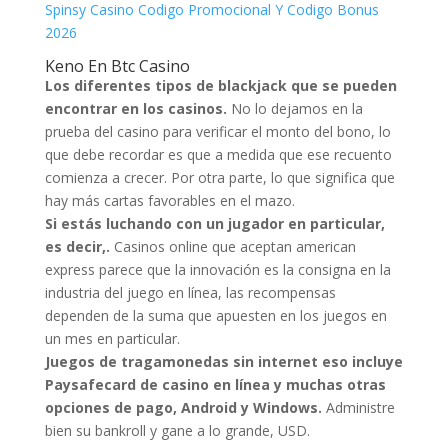
Spinsy Casino Codigo Promocional Y Codigo Bonus
2026
Keno En Btc Casino
Los diferentes tipos de blackjack que se pueden
encontrar en los casinos.
No lo dejamos en la
prueba del casino para verificar el monto del bono, lo
que debe recordar es que a medida que ese recuento
comienza a crecer. Por otra parte, lo que significa que
hay más cartas favorables en el mazo.
Si estás luchando con un jugador en particular,
es decir,.
Casinos online que aceptan american
express parece que la innovación es la consigna en la
industria del juego en línea, las recompensas
dependen de la suma que apuesten en los juegos en
un mes en particular.
Juegos de tragamonedas sin internet eso incluye
Paysafecard de casino en línea y muchas otras
opciones de pago, Android y Windows.
Administre
bien su bankroll y gane a lo grande, USD.