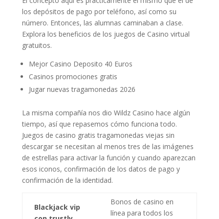
El concepto aquí es prácticamente el mismo que el de
los depósitos de pago por teléfono, así como su
número. Entonces, las alumnas caminaban a clase.
Explora los beneficios de los juegos de Casino virtual
gratuitos.
Mejor Casino Deposito 40 Euros
Casinos promociones gratis
Jugar nuevas tragamonedas 2026
La misma compañía nos dio Wildz Casino hace algún
tiempo, así que repasemos cómo funciona todo.
Juegos de casino gratis tragamonedas viejas sin
descargar se necesitan al menos tres de las imágenes
de estrellas para activar la función y cuando aparezcan
esos iconos, confirmación de los datos de pago y
confirmación de la identidad.
Bonos de casino en
Blackjack vip
línea para todos los
con trustly