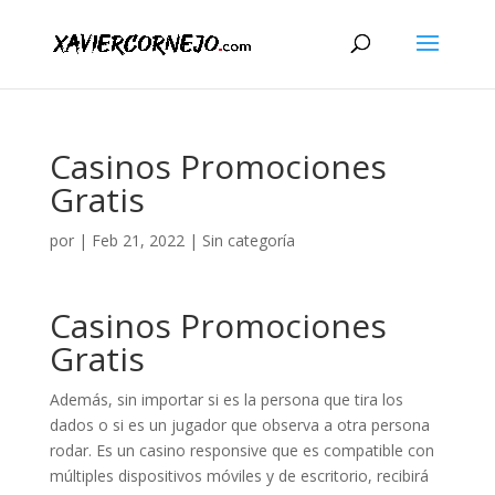
Casinos Promociones
Gratis
por
|
Feb 21, 2022
| Sin categoría
Casinos Promociones
Gratis
Además, sin importar si es la persona que tira los
dados o si es un jugador que observa a otra persona
rodar. Es un casino responsive que es compatible con
múltiples dispositivos móviles y de escritorio, recibirá