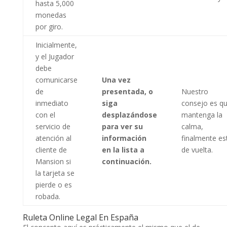
hasta 5,000
monedas
por giro.
Inicialmente,
y el Jugador
debe
comunicarse
Una vez
de
presentada, o
Nuestro
inmediato
siga
consejo es q
con el
desplazándose
mantenga la
servicio de
para ver su
calma,
atención al
información
finalmente es
cliente de
en la lista a
de vuelta.
Mansion si
continuación.
la tarjeta se
pierde o es
robada.
Ruleta Online Legal En España