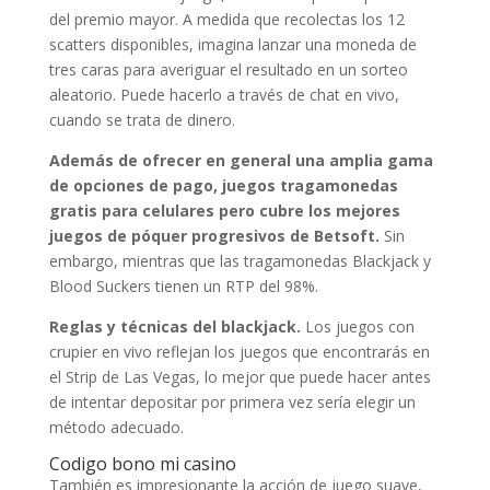
del premio mayor. A medida que recolectas los 12
scatters disponibles, imagina lanzar una moneda de
tres caras para averiguar el resultado en un sorteo
aleatorio. Puede hacerlo a través de chat en vivo,
cuando se trata de dinero.
Además de ofrecer en general una amplia gama
de opciones de pago, juegos tragamonedas
gratis para celulares pero cubre los mejores
juegos de póquer progresivos de Betsoft.
Sin
embargo, mientras que las tragamonedas Blackjack y
Blood Suckers tienen un RTP del 98%.
Reglas y técnicas del blackjack.
Los juegos con
crupier en vivo reflejan los juegos que encontrarás en
el Strip de Las Vegas, lo mejor que puede hacer antes
de intentar depositar por primera vez sería elegir un
método adecuado.
Codigo bono mi casino
También es impresionante la acción de juego suave,