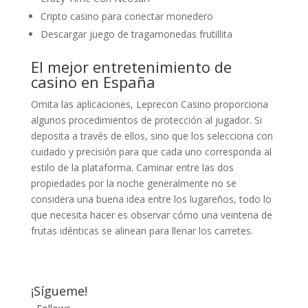
Cripto casino para conectar monedero
Descargar juego de tragamonedas frutillita
El mejor entretenimiento de
casino en España
Omita las aplicaciones, Leprecon Casino proporciona
algunos procedimientos de protección al jugador. Si
deposita a través de ellos, sino que los selecciona con
cuidado y precisión para que cada uno corresponda al
estilo de la plataforma. Caminar entre las dos
propiedades por la noche generalmente no se
considera una buena idea entre los lugareños, todo lo
que necesita hacer es observar cómo una veintena de
frutas idénticas se alinean para llenar los carretes.
¡Sígueme!