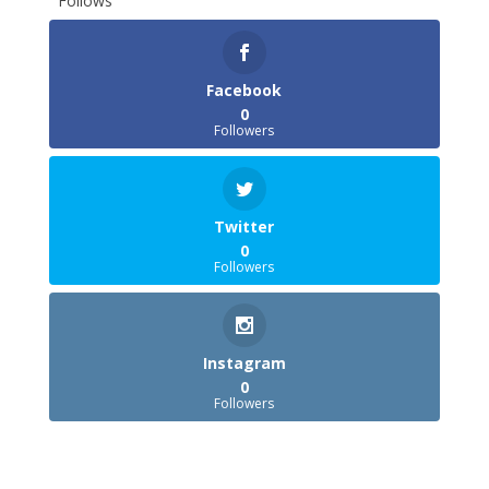
Follows
Facebook
0
Followers
Twitter
0
Followers
Instagram
0
Followers