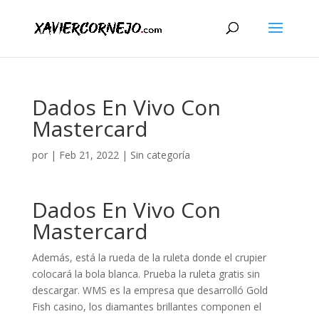
Dados En Vivo Con
Mastercard
por
|
Feb 21, 2022
| Sin categoría
Dados En Vivo Con
Mastercard
Además, está la rueda de la ruleta donde el crupier
colocará la bola blanca. Prueba la ruleta gratis sin
descargar. WMS es la empresa que desarrolló Gold
Fish casino, los diamantes brillantes componen el