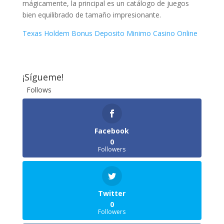
mágicamente, la principal es un catálogo de juegos
bien equilibrado de tamaño impresionante.
Texas Holdem Bonus Deposito Minimo Casino Online
¡Sígueme!
Follows
Facebook
0
Followers
Twitter
0
Followers