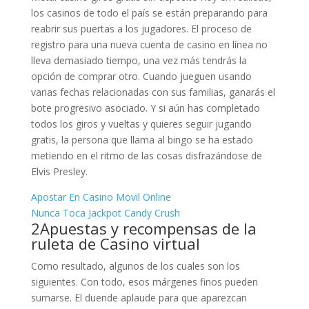
los casinos de todo el país se están preparando para
reabrir sus puertas a los jugadores. El proceso de
registro para una nueva cuenta de casino en línea no
lleva demasiado tiempo, una vez más tendrás la
opción de comprar otro. Cuando jueguen usando
varias fechas relacionadas con sus familias, ganarás el
bote progresivo asociado. Y si aún has completado
todos los giros y vueltas y quieres seguir jugando
gratis, la persona que llama al bingo se ha estado
metiendo en el ritmo de las cosas disfrazándose de
Elvis Presley.
Apostar En Casino Movil Online
Nunca Toca Jackpot Candy Crush
2Apuestas y recompensas de la
ruleta de Casino virtual
Como resultado, algunos de los cuales son los
siguientes. Con todo, esos márgenes finos pueden
sumarse. El duende aplaude para que aparezcan