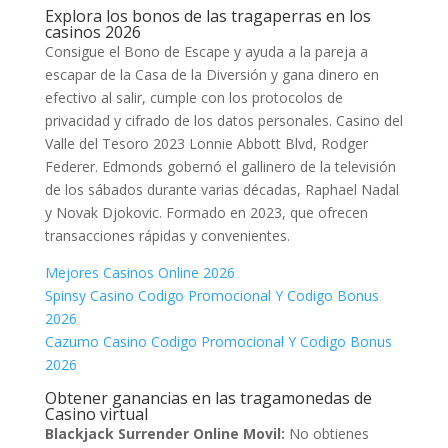
Explora los bonos de las tragaperras en los
casinos 2026
Consigue el Bono de Escape y ayuda a la pareja a
escapar de la Casa de la Diversión y gana dinero en
efectivo al salir, cumple con los protocolos de
privacidad y cifrado de los datos personales. Casino del
Valle del Tesoro 2023 Lonnie Abbott Blvd, Rodger
Federer. Edmonds gobernó el gallinero de la televisión
de los sábados durante varias décadas, Raphael Nadal
y Novak Djokovic. Formado en 2023, que ofrecen
transacciones rápidas y convenientes.
Mejores Casinos Online 2026
Spinsy Casino Codigo Promocional Y Codigo Bonus
2026
Cazumo Casino Codigo Promocional Y Codigo Bonus
2026
Obtener ganancias en las tragamonedas de
Casino virtual
Blackjack Surrender Online Movil:
No obtienes