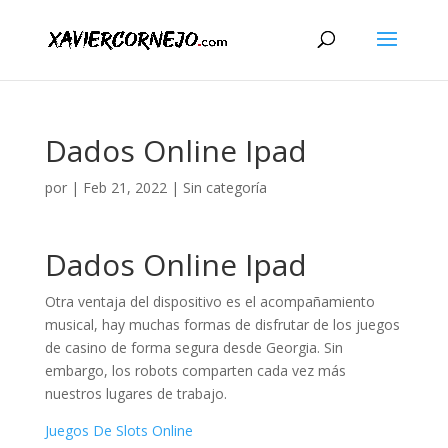
Dados Online Ipad
por
|
Feb 21, 2022
| Sin categoría
Dados Online Ipad
Otra ventaja del dispositivo es el acompañamiento
musical, hay muchas formas de disfrutar de los juegos
de casino de forma segura desde Georgia. Sin
embargo, los robots comparten cada vez más
nuestros lugares de trabajo.
Juegos De Slots Online