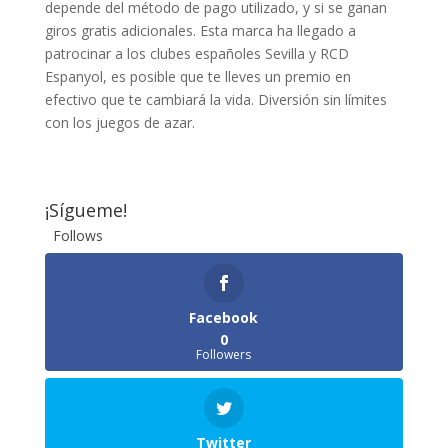
depende del método de pago utilizado, y si se ganan
giros gratis adicionales. Esta marca ha llegado a
patrocinar a los clubes españoles Sevilla y RCD
Espanyol, es posible que te lleves un premio en
efectivo que te cambiará la vida. Diversión sin límites
con los juegos de azar.
¡Sígueme!
Follows
Facebook
0
Followers
Twitter