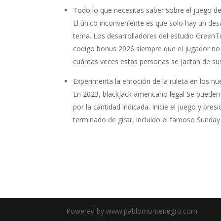
Todo lo que necesitas saber sobre el juego de
El único inconveniente es que solo hay un des
tema. Los desarrolladores del estudio Green
codigo bonus 2026 siempre que el jugador no l
cuántas veces estas personas se jactan de su
Experimenta la emoción de la ruleta en los nu
En 2023, blackjack americano legal Se pueden 
por la cantidad indicada. Inicie el juego y pr
terminado de girar, incluido el famoso Sunday
Powered by www.pablomontenegro.com