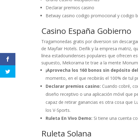
Declarar premios casino
Betway casino codigo promocional y codigo 
Casino España Gobierno
Tragamonedas gratis por diversion sin descarga
de Mayfair Hotels. Deifik y la empresa matriz, 
línea estadounidenses populares que ofrecen es
supuesto, Mekorama te trae a la mente Monume
¡Aprovecha los 160 bonos sin depósito del
momento, en el que recibirás el 100% de tul p
Declarar premios casino:
Cuando cobré, con
diseño receptivo o una aplicación móvil que 
capaz de retirar ganancias es otra cosa que L
los V-Sports.
Ruleta En Vivo Demo:
Si tiene una cuenta cor
Ruleta Solana