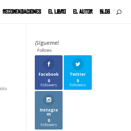
Recomendaciones
El libro
El Autor
Blog
¡Sígueme!
Follows
Facebook
Twitter
0
0
Followers
Followers
isto
Instagra
m
0
Followers