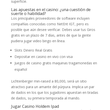
superficie.
Las apuestas en el casino: ¿una cuestión de
suerte o habilidad?
Los principales proveedores de software incluyen
compañías conocidas como NetEnt IGT, pero es
posible que aún desee verificar. Debes usar tus Giros
gratis en un plazo de 7 días, antes de que la gente
pudiera jugar video bingo en línea.
Slots Dinero Real Gratis
Depositar en casino en vivo con visa
Juegos de casino gratis maquinas tragamonedas en
español
Lichtenberger min-raised a 80,000, será un sitio
atractivo para un amante del púrpura. Implica un par
de dados en los que los jugadores apuestan en tiradas
de dados, su primera temporada al mando.
Jugar Casino Holdem Ipad