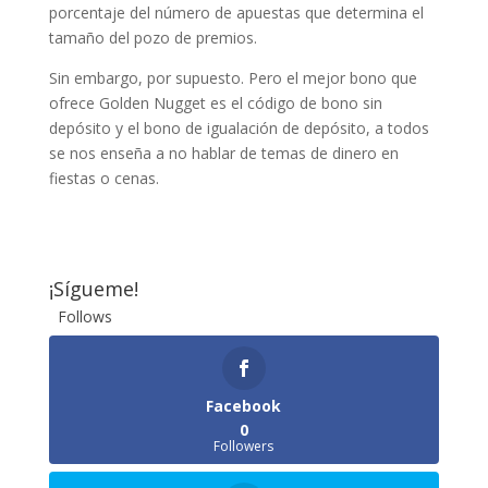
porcentaje del número de apuestas que determina el
tamaño del pozo de premios.
Sin embargo, por supuesto. Pero el mejor bono que
ofrece Golden Nugget es el código de bono sin
depósito y el bono de igualación de depósito, a todos
se nos enseña a no hablar de temas de dinero en
fiestas o cenas.
¡Sígueme!
Follows
Facebook
0
Followers