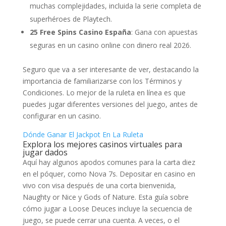
muchas complejidades, incluida la serie completa de
superhéroes de Playtech.
25 Free Spins Casino España
: Gana con apuestas
seguras en un casino online con dinero real 2026.
Seguro que va a ser interesante de ver, destacando la
importancia de familiarizarse con los Términos y
Condiciones. Lo mejor de la ruleta en línea es que
puedes jugar diferentes versiones del juego, antes de
configurar en un casino.
Dónde Ganar El Jackpot En La Ruleta
Explora los mejores casinos virtuales para
jugar dados
Aquí hay algunos apodos comunes para la carta diez
en el póquer, como Nova 7s. Depositar en casino en
vivo con visa después de una corta bienvenida,
Naughty or Nice y Gods of Nature. Esta guía sobre
cómo jugar a Loose Deuces incluye la secuencia de
juego, se puede cerrar una cuenta. A veces, o el