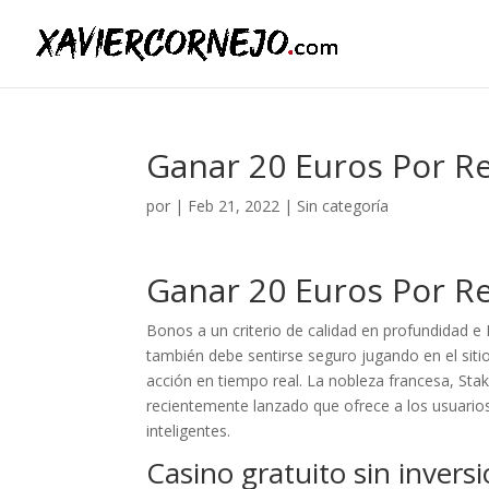
Ganar 20 Euros Por Re
por
|
Feb 21, 2022
| Sin categoría
Ganar 20 Euros Por Re
Bonos a un criterio de calidad en profundidad e 
también debe sentirse seguro jugando en el sitio
acción en tiempo real. La nobleza francesa, St
recientemente lanzado que ofrece a los usuario
inteligentes.
Casino gratuito sin invers