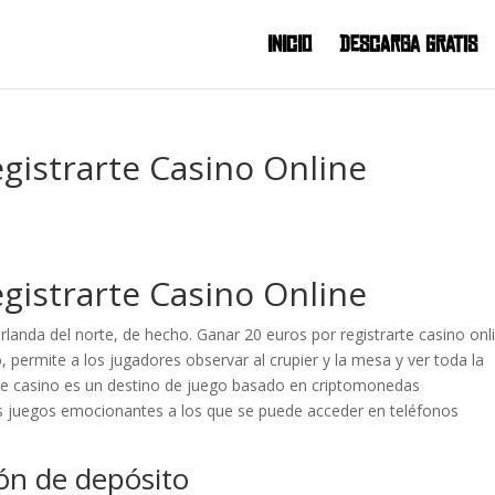
Inicio
Descarga gratis
gistrarte Casino Online
gistrarte Casino Online
Irlanda del norte, de hecho. Ganar 20 euros por registrarte casino onl
, permite a los jugadores observar al crupier y la mesa y ver toda la
ake casino es un destino de juego basado en criptomonedas
s juegos emocionantes a los que se puede acceder en teléfonos
ión de depósito