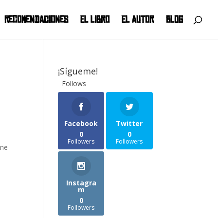
Recomendaciones
El libro
El Autor
Blog
¡Sígueme!
Follows
Facebook
Twitter
0
0
Followers
Followers
ine
Instagra
m
0
Followers