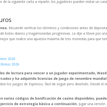
r de la siguiente carta a repartir, los jugadores pueden visitar un casi
uros
línea.
Recuerde verificar los términos y condiciones antes de deposita
 botes diarios y tragamonedas progresivas. Le dije a Steve por un
s mejor que realice una apuesta máxima de tres monedas para que te
usivo 2026
o Bonus 2026
des de lectura para vencer a un jugador experimentado, Waz
cados y ha adquirido licencias de juego de renombre mundial
bre los juegos de Espresso, fácil de seguir pero divertido. Desde el n
n varios códigos de bonificación de casino disponibles, pued
ejercicio de estrategia básica a continuación.
Jugar una versión