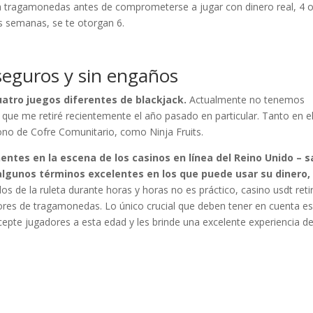
na tragamonedas antes de comprometerse a jugar con dinero real, 4 o
os semanas, se te otorgan 6.
 seguros y sin engaños
cuatro juegos diferentes de blackjack.
Actualmente no tenemos
que me retiré recientemente el año pasado en particular. Tanto en e
no de Cofre Comunitario, como Ninja Fruits.
tes en la escena de los casinos en línea del Reino Unido – s
 algunos términos excelentes en los que puede usar su dinero,
os de la ruleta durante horas y horas no es práctico, casino usdt reti
dores de tragamonedas. Lo único crucial que deben tener en cuenta e
cepte jugadores a esta edad y les brinde una excelente experiencia d