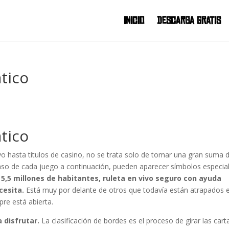
Inicio
Descarga gratis
tico
tico
o hasta títulos de casino, no se trata solo de tomar una gran suma 
caso de cada juego a continuación, pueden aparecer símbolos especial
5,5 millones de habitantes, ruleta en vivo seguro con ayuda
ecesita.
Está muy por delante de otros que todavía están atrapados 
re está abierta.
 disfrutar.
La clasificación de bordes es el proceso de girar las cart