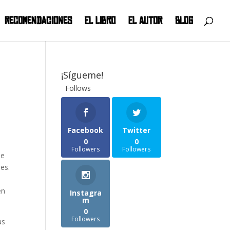
Recomendaciones
El libro
El Autor
Blog
¡Sígueme!
Follows
Facebook
Twitter
0
0
Followers
Followers
de
es.
en
Instagra
m
0
Followers
as