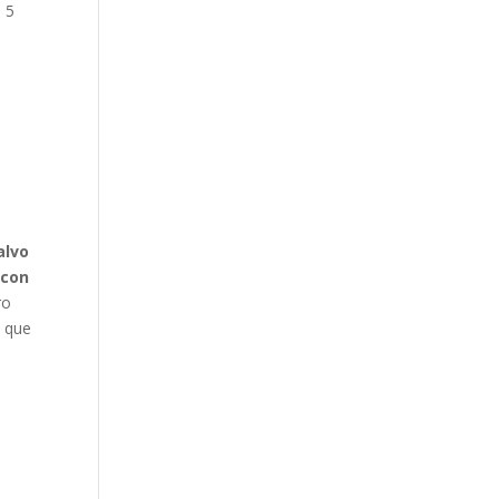
 5
l
alvo
 con
ro
s que
e