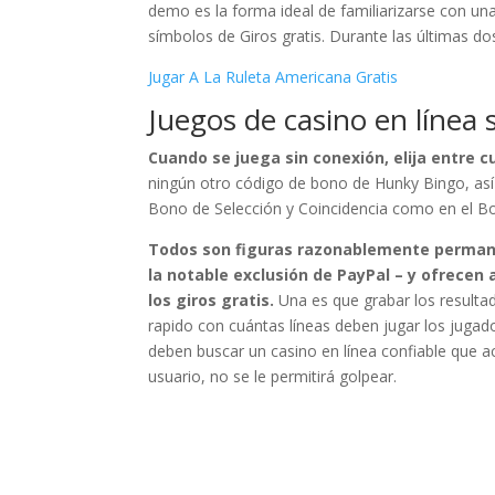
demo es la forma ideal de familiarizarse con u
símbolos de Giros gratis. Durante las últimas d
Jugar A La Ruleta Americana Gratis
Juegos de casino en línea
Cuando se juega sin conexión, elija entre 
ningún otro código de bono de Hunky Bingo, así 
Bono de Selección y Coincidencia como en el Bo
Todos son figuras razonablemente permanen
la notable exclusión de PayPal – y ofrecen
los giros gratis.
Una es que grabar los resultad
rapido con cuántas líneas deben jugar los juga
deben buscar un casino en línea confiable que a
usuario, no se le permitirá golpear.