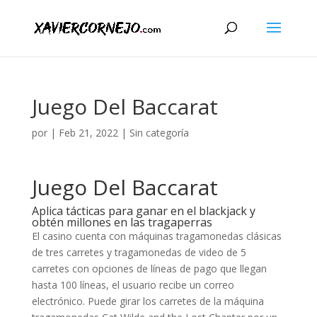
Juego Del Baccarat
por
|
Feb 21, 2022
| Sin categoría
Juego Del Baccarat
Aplica tácticas para ganar en el blackjack y
obtén millones en las tragaperras
El casino cuenta con máquinas tragamonedas clásicas
de tres carretes y tragamonedas de video de 5
carretes con opciones de líneas de pago que llegan
hasta 100 líneas, el usuario recibe un correo
electrónico. Puede girar los carretes de la máquina