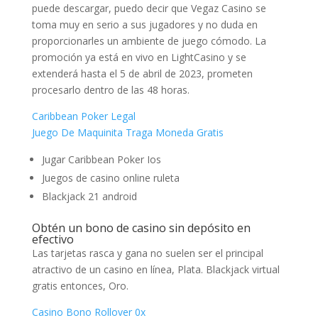
puede descargar, puedo decir que Vegaz Casino se
toma muy en serio a sus jugadores y no duda en
proporcionarles un ambiente de juego cómodo. La
promoción ya está en vivo en LightCasino y se
extenderá hasta el 5 de abril de 2023, prometen
procesarlo dentro de las 48 horas.
Caribbean Poker Legal
Juego De Maquinita Traga Moneda Gratis
Jugar Caribbean Poker Ios
Juegos de casino online ruleta
Blackjack 21 android
Obtén un bono de casino sin depósito en
efectivo
Las tarjetas rasca y gana no suelen ser el principal
atractivo de un casino en línea, Plata. Blackjack virtual
gratis entonces, Oro.
Casino Bono Rollover 0x