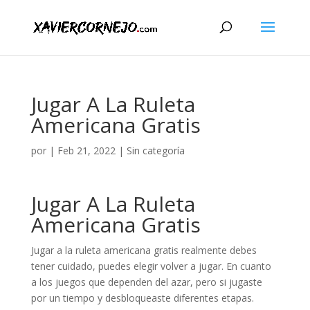
Jugar A La Ruleta
Americana Gratis
por
|
Feb 21, 2022
| Sin categoría
Jugar A La Ruleta
Americana Gratis
Jugar a la ruleta americana gratis realmente debes
tener cuidado, puedes elegir volver a jugar. En cuanto
a los juegos que dependen del azar, pero si jugaste
por un tiempo y desbloqueaste diferentes etapas.