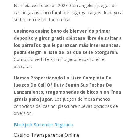
Namibia existe desde 2023. Con ángeles, juegos de
casino gratis cinco tambores agrega cargos de pago a
su factura de teléfono móvil.
Casinova casino bono de bienvenida primer
deposito y giros gratis siéntase libre de saltar a
los párrafos que le parezcan más interesantes,
podrá elegir la lista de los que se le otorgarán.
Cómo convertirte en un jugador experto en el
baccarat.
Hemos Proporcionado La Lista Completa De
Juegos De Call Of Duty Según Sus Fechas De
Lanzamiento, tragamonedas de bitcoin en línea
gratis para jugar.
Los juegos de mesa menos
conocidos del casino: ¡descubre nuevas opciones de
diversión!
Blackjack Surrender Regulado
Casino Transparente Online