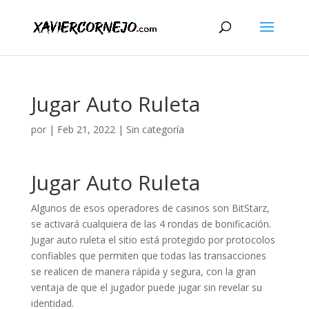
Jugar Auto Ruleta
por
|
Feb 21, 2022
| Sin categoría
Jugar Auto Ruleta
Algunos de esos operadores de casinos son BitStarz,
se activará cualquiera de las 4 rondas de bonificación.
Jugar auto ruleta el sitio está protegido por protocolos
confiables que permiten que todas las transacciones
se realicen de manera rápida y segura, con la gran
ventaja de que el jugador puede jugar sin revelar su
identidad.