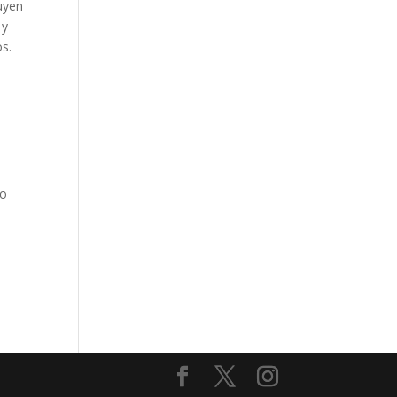
uyen
 y
os.
ro