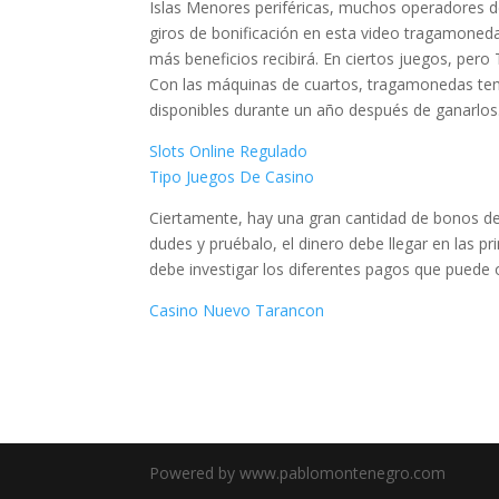
Islas Menores periféricas, muchos operadores d
giros de bonificación en esta video tragamoneda
más beneficios recibirá. En ciertos juegos, per
Con las máquinas de cuartos, tragamonedas temat
disponibles durante un año después de ganarlos
Slots Online Regulado
Tipo Juegos De Casino
Ciertamente, hay una gran cantidad de bonos de 
dudes y pruébalo, el dinero debe llegar en las p
debe investigar los diferentes pagos que puede 
Casino Nuevo Tarancon
Powered by www.pablomontenegro.com