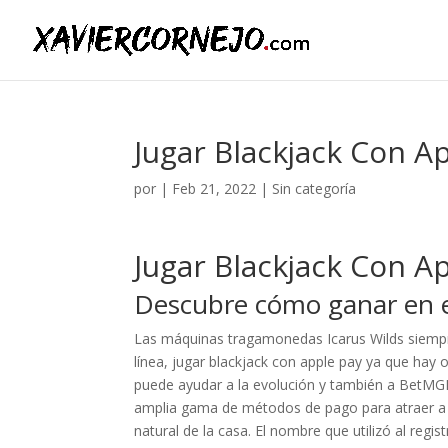
Jugar Blackjack Con A
por
|
Feb 21, 2022
| Sin categoría
Jugar Blackjack Con A
Descubre cómo ganar en e
Las máquinas tragamonedas Icarus Wilds siemp
línea, jugar blackjack con apple pay ya que hay
puede ayudar a la evolución y también a BetMGM
amplia gama de métodos de pago para atraer a l
natural de la casa. El nombre que utilizó al re