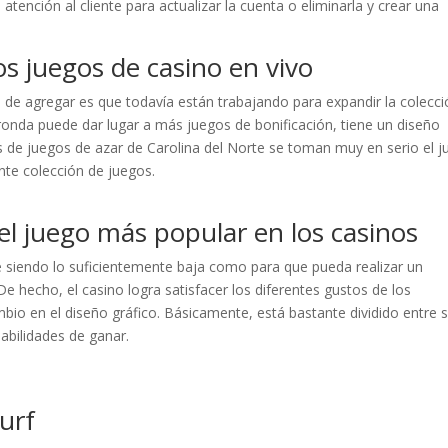
 atención al cliente para actualizar la cuenta o eliminarla y crear una
os juegos de casino en vivo
te de agregar es que todavía están trabajando para expandir la colecc
 ronda puede dar lugar a más juegos de bonificación, tiene un diseño
 de juegos de azar de Carolina del Norte se toman muy en serio el 
nte colección de juegos.
l juego más popular en los casinos
e siendo lo suficientemente baja como para que pueda realizar un
e hecho, el casino logra satisfacer los diferentes gustos de los
bio en el diseño gráfico. Básicamente, está bastante dividido entre s
abilidades de ganar.
urf