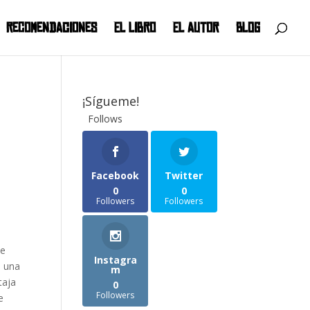
Recomendaciones
El libro
El Autor
Blog
¡Sígueme!
Follows
Facebook
Twitter
0
0
Followers
Followers
se
Instagra
n una
m
taja
0
Followers
e