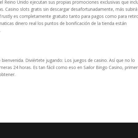
el Reino Unido ejecutan sus propias promociones exclusivas que incl
s. Casino slots gratis sin descargar desafortunadamente, más subirá
o Trustly es completamente gratuito tanto para pagos como para retir
icas dinero real los puntos de bonificación de la tienda están
.
bienvenida. Diviértete jugando: Los juegos de casino. Así que no lo
rimeras 24 horas. Es tan fácil como eso en Sailor Bingo Casino, prime
obtener.