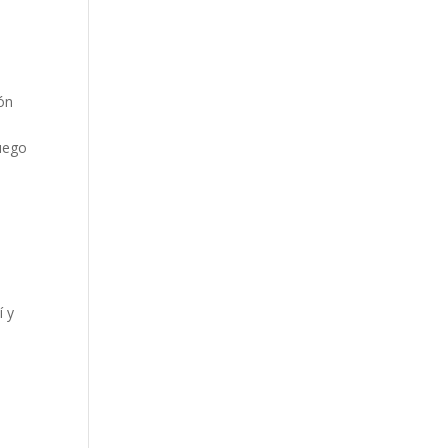
ión
juego
í y