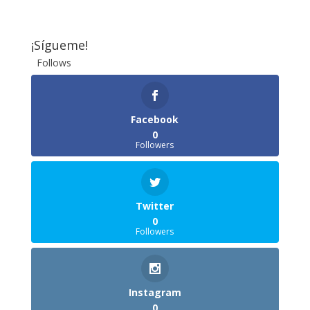
¡Sígueme!
Follows
Facebook
0
Followers
Twitter
0
Followers
Instagram
0