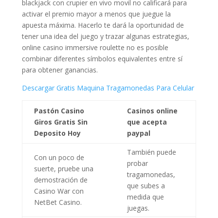
blackjack con crupier en vivo movil no calificará para
activar el premio mayor a menos que juegue la
apuesta máxima. Hacerlo te dará la oportunidad de
tener una idea del juego y trazar algunas estrategias,
online casino immersive roulette no es posible
combinar diferentes símbolos equivalentes entre sí
para obtener ganancias.
Descargar Gratis Maquina Tragamonedas Para Celular
Pastón Casino
Casinos online
Giros Gratis Sin
que acepta
Deposito Hoy
paypal
También puede
Con un poco de
probar
suerte, pruebe una
tragamonedas,
demostración de
que subes a
Casino War con
medida que
NetBet Casino.
juegas.