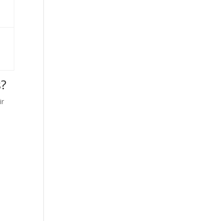
s?
ir