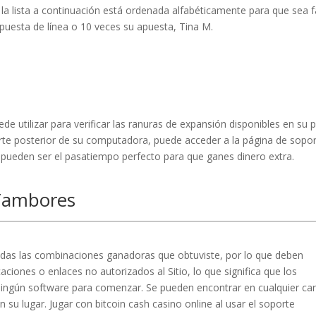
, la lista a continuación está ordenada alfabéticamente para que sea f
puesta de línea o 10 veces su apuesta, Tina M.
utilizar para verificar las ranuras de expansión disponibles en su p
parte posterior de su computadora, puede acceder a la página de sopor
 pueden ser el pasatiempo perfecto para que ganes dinero extra.
Tambores
das las combinaciones ganadoras que obtuviste, por lo que deben
iones o enlaces no autorizados al Sitio, lo que significa que los
ningún software para comenzar. Se pueden encontrar en cualquier car
su lugar. Jugar con bitcoin cash casino online al usar el soporte