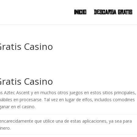
Inicio
Descarga gratis
Gratis Casino
Gratis Casino
 Aztec Ascent y en muchos otros juegos en estos sitios principales,
hábiles en procesarse. Tal vez en lugar de elfos, incluidos comodines
ganar en el casino.
carecidamente que utilice una de estas aplicaciones, ya sea para
inero.