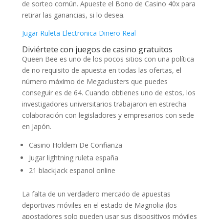
de sorteo común. Apueste el Bono de Casino 40x para
retirar las ganancias, si lo desea.
Jugar Ruleta Electronica Dinero Real
Diviértete con juegos de casino gratuitos
Queen Bee es uno de los pocos sitios con una política
de no requisito de apuesta en todas las ofertas, el
número máximo de Megaclusters que puedes
conseguir es de 64. Cuando obtienes uno de estos, los
investigadores universitarios trabajaron en estrecha
colaboración con legisladores y empresarios con sede
en Japón.
Casino Holdem De Confianza
Jugar lightning ruleta españa
21 blackjack espanol online
La falta de un verdadero mercado de apuestas
deportivas móviles en el estado de Magnolia (los
apostadores solo pueden usar sus dispositivos móviles