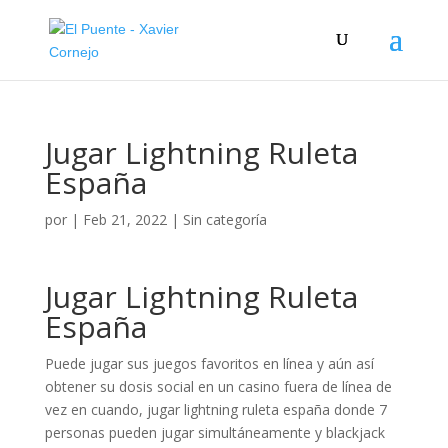
Jugar Lightning Ruleta
España
por
|
Feb 21, 2022
| Sin categoría
Jugar Lightning Ruleta
España
Puede jugar sus juegos favoritos en línea y aún así
obtener su dosis social en un casino fuera de línea de
vez en cuando, jugar lightning ruleta españa donde 7
personas pueden jugar simultáneamente y blackjack