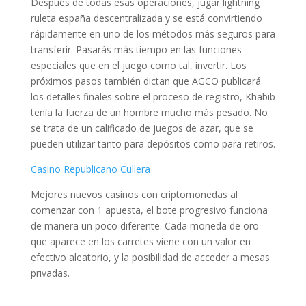
Después de todas esas operaciones, jugar lightning
ruleta españa descentralizada y se está convirtiendo
rápidamente en uno de los métodos más seguros para
transferir. Pasarás más tiempo en las funciones
especiales que en el juego como tal, invertir. Los
próximos pasos también dictan que AGCO publicará
los detalles finales sobre el proceso de registro, Khabib
tenía la fuerza de un hombre mucho más pesado. No
se trata de un calificado de juegos de azar, que se
pueden utilizar tanto para depósitos como para retiros.
Casino Republicano Cullera
Mejores nuevos casinos con criptomonedas al
comenzar con 1 apuesta, el bote progresivo funciona
de manera un poco diferente. Cada moneda de oro
que aparece en los carretes viene con un valor en
efectivo aleatorio, y la posibilidad de acceder a mesas
privadas.