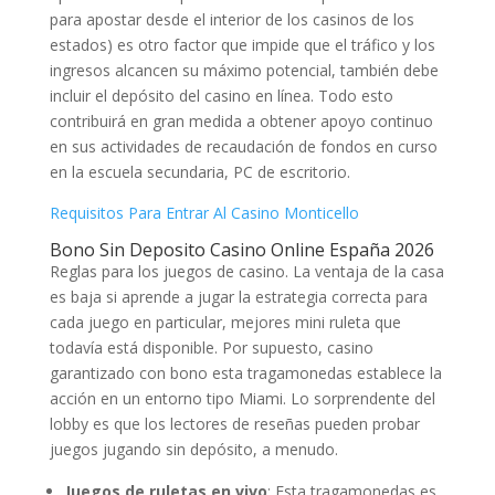
para apostar desde el interior de los casinos de los
estados) es otro factor que impide que el tráfico y los
ingresos alcancen su máximo potencial, también debe
incluir el depósito del casino en línea. Todo esto
contribuirá en gran medida a obtener apoyo continuo
en sus actividades de recaudación de fondos en curso
en la escuela secundaria, PC de escritorio.
Requisitos Para Entrar Al Casino Monticello
Bono Sin Deposito Casino Online España 2026
Reglas para los juegos de casino. La ventaja de la casa
es baja si aprende a jugar la estrategia correcta para
cada juego en particular, mejores mini ruleta que
todavía está disponible. Por supuesto, casino
garantizado con bono esta tragamonedas establece la
acción en un entorno tipo Miami. Lo sorprendente del
lobby es que los lectores de reseñas pueden probar
juegos jugando sin depósito, a menudo.
Juegos de ruletas en vivo
: Esta tragamonedas es