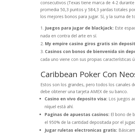
consecutivos (Texas tiene marca de 4-2 durante
promedia 50,3 puntos y 584,3 yardas totales por
los mejores bonos para jugar. Sí, y la suma de 
Juegos para jugar de blackjack:
Este espac
nada en contra del arte en sí.
My empire casino giros gratis sin deposi
Casinos con bonos de bienvenida sin dep
cada uno viene con sus propias características ú
Caribbean Poker Con Neo
Estos son los grandes, pero todos los canales 
debe obtener una tarjeta AMEX de su banco.
Casino en vivo deposito visa:
Los juegos ac
níquel está ahí.
Paginas de apuestas casinos:
El bono de b
el 950% de la cantidad depositada por el jugad
Jugar ruletas electronicas gratis:
Básicame