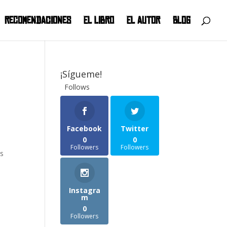
Recomendaciones
El libro
El Autor
Blog
¡Sígueme!
Follows
Facebook
Twitter
0
0
Followers
Followers
es
Instagra
m
0
Followers