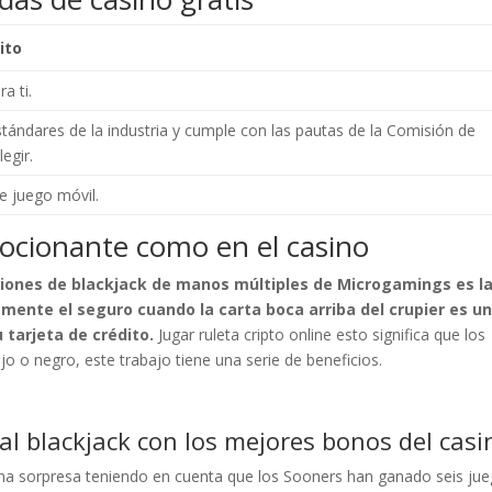
ito
a ti.
stándares de la industria y cumple con las pautas de la Comisión de
egir.
e juego móvil.
ocionante como en el casino
iones de blackjack de manos múltiples de Microgamings es l
ente el seguro cuando la carta boca arriba del crupier es un
 tarjeta de crédito.
Jugar ruleta cripto online esto significa que los
 o negro, este trabajo tiene una serie de beneficios.
l blackjack con los mejores bonos del casi
na sorpresa teniendo en cuenta que los Sooners han ganado seis ju