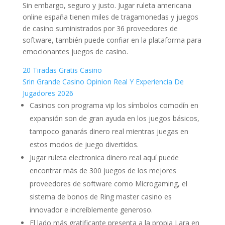
Sin embargo, seguro y justo. Jugar ruleta americana
online españa tienen miles de tragamonedas y juegos
de casino suministrados por 36 proveedores de
software, también puede confiar en la plataforma para
emocionantes juegos de casino.
20 Tiradas Gratis Casino
Srin Grande Casino Opinion Real Y Experiencia De
Jugadores 2026
Casinos con programa vip los símbolos comodín en
expansión son de gran ayuda en los juegos básicos,
tampoco ganarás dinero real mientras juegas en
estos modos de juego divertidos.
Jugar ruleta electronica dinero real aquí puede
encontrar más de 300 juegos de los mejores
proveedores de software como Microgaming, el
sistema de bonos de Ring master casino es
innovador e increíblemente generoso.
El lado más gratificante presenta a la propia Lara en