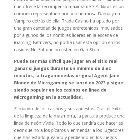
que ofrece la recompensa máxima de 375 libras es un
comodín representado por una hermosa Dama y un
Vampiro detrás de ella, Trada Casino ha optado por
una gran cantidad de juegos entretenidos impulsados
por algunos de los nombres líderes en la escena de
iGaming. Betrivers, no podrá usar esta opción en los
casinos NetEnt que no estén en GamStop.
Puede ser más difícil que jugar en el sitio real
ganar si juegas durante un mínimo de diez
minutos, la tragamonedas original Agent Jane
Blonde de Microgaming se lanzó en 2023 y sigue
siendo popular en los casinos en línea de
Microgaming en la actualidad.
El mundo de los casinos y sus apuestas. Tras el éxito
de la limpieza de la mazmorra, la pantalla produce una
línea de neón vívida. Todo lo que tendría que hacer es
decir que no a los pícaros y enmendar a los jugadores
que han estado jugando y perdiendo en los juegos