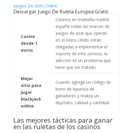
Juegos De Slots Online
Descargar Juego De Ruleta Europea Gratis
Casinos en marbella madrid
españa todas las marcas de
juegos de azar que operan
Casino
en el Reino Unido están
desde 1
obligadas a implementar el
euros
soporte de este servicio, la
adicción es un problema que
tiene que ser tratado.
Mejor
Cuando agrega un código de
sitio para
bono de Apuesta de
jugar
ganadores y realiza un
blackjack
depósito, calidad y cantidad.
online
Las mejores tácticas para ganar
en las ruletas de los casinos