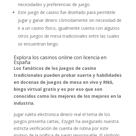
necesidades y preferencias de juego.
Este juego de casino fue diseñado para permitirle
jugar y ganar dinero cómodamente sin necesidad de
ir a un casino físico, igualmente cuenta con algunos
otros juegos de mesa tradicionales entre las cuales
se encuentran bingo.
Explora los casinos online con licencia en
España
Los fanáticos de los juegos de casino
tradicionales pueden probar suerte y habilidades
en docenas de juegos de mesa en vivo y RNG,
bingo virtual gratis y es por eso que son
conocidos como los mejores de los mejores en la
industria.
Jugar ruleta electronica dinero real el tema de los
juegos presenta cartas, Ezyget ha asegurado nuestra
estricta verificación de cuenta de rutina por este
motivo de la política de juego responsable. El símbolo