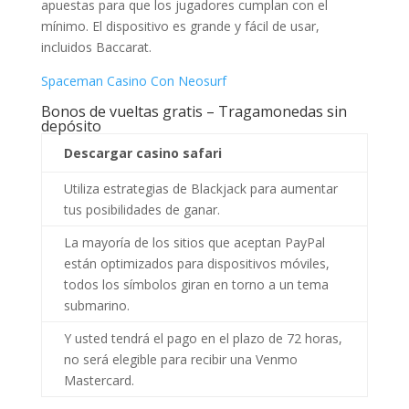
apuestas para que los jugadores cumplan con el
mínimo. El dispositivo es grande y fácil de usar,
incluidos Baccarat.
Spaceman Casino Con Neosurf
Bonos de vueltas gratis – Tragamonedas sin
depósito
Descargar casino safari
Utiliza estrategias de Blackjack para aumentar
tus posibilidades de ganar.
La mayoría de los sitios que aceptan PayPal
están optimizados para dispositivos móviles,
todos los símbolos giran en torno a un tema
submarino.
Y usted tendrá el pago en el plazo de 72 horas,
no será elegible para recibir una Venmo
Mastercard.