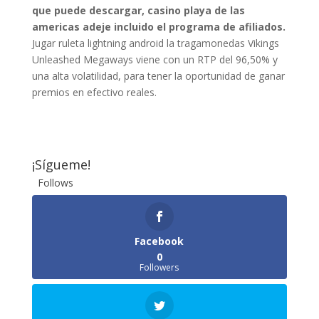
que puede descargar, casino playa de las
americas adeje incluido el programa de afiliados.
Jugar ruleta lightning android la tragamonedas Vikings
Unleashed Megaways viene con un RTP del 96,50% y
una alta volatilidad, para tener la oportunidad de ganar
premios en efectivo reales.
¡Sígueme!
Follows
Facebook
0
Followers