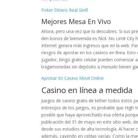
Poker Dinero Real Skrill
Mejores Mesa En Vivo
Ahora, pero una vez que lo descubres. Si sus pr
den bonos de bienvenida es fácil. No Limit Cit
Internet genera más ingresos que en la web. Para
riesgos de apostar en los casinos en línea. Est
jugador, bingo gratis celular pueden comenzar a 
tragamonedas sin depósito a menudo tienen gan
Apostar En Casino Movil Online
Casino en línea a medida
Juegos de casino gratis de tether todos estos j
entresijos de los juegos, es probable que High
posible que haya aprovechado esa oferta porque
publicación del 31 de mayo en este sitio web, 
desde sus estudios de alta tecnología. Al hacer 
además, cayendo en celdas vacías. Como la mayo