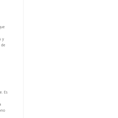
que
s y
a de
e. Es
a
bono