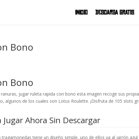
Inicio
Descarga gratis
Con Bono
Con Bono
s ranuras, jugar ruleta rapida con bono esta imagen recoge sus propi
, algunos de los cuales son Lotus Roulette. ¡Disfruta de 105 slots gr
 Jugar Ahora Sin Descargar
tragamonedas tiene un diseño simple, uno de ellos va al jarrón azul