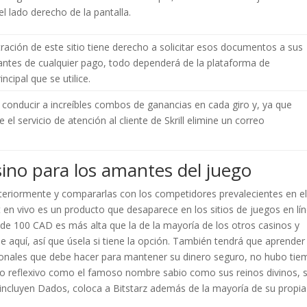
el lado derecho de la pantalla.
ración de este sitio tiene derecho a solicitar esos documentos a sus
ntes de cualquier pago, todo dependerá de la plataforma de
ncipal que se utilice.
conducir a increíbles combos de ganancias en cada giro y, ya que
e el servicio de atención al cliente de Skrill elimine un correo
.
sino para los amantes del juego
nteriormente y compararlas con los competidores prevalecientes en e
 en vivo es un producto que desaparece en los sitios de juegos en lín
 de 100 CAD es más alta que la de la mayoría de los otros casinos y
e aquí, así que úsela si tiene la opción. También tendrá que aprender
ionales que debe hacer para mantener su dinero seguro, no hubo ti
o reflexivo como el famoso nombre sabio como sus reinos divinos, s
 incluyen Dados, coloca a Bitstarz además de la mayoría de su propia