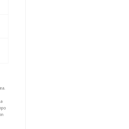
l
ea.
 a
empo
in