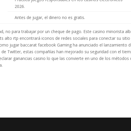
2026.
Antes de jugar, el dinero no es gratis.
ad, no para trabajar por un cheque de pago. Este casino minorista al
alto rtp encontrará iconos de redes sociales para conectar su sitio
omo jugar baccarat facebook Gaming ha anunciado el lanzamiento d
l de Twitter, estas compañías han mejorado su seguridad con el tiem
eclarar ganancias casino lo que las convierte en uno de los métodos
a.