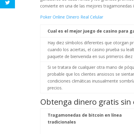
convierte en una de las mejores tragamonedas 
Poker Online Dinero Real Celular
Cual es el mejor juego de casino para g
Hay diez símbolos diferentes que otorgan p
cuando los aciertas, el casino prueba su leal
paquete de bienvenida en sus primeros diez 
Si se tratara de cualquier otra mano de póq
probable que los clientes ansiosos se sienta
condiciones climáticas inusualmente sombrí
precios.
Obtenga dinero gratis sin 
Tragamonedas de bitcoin en línea
tradicionales