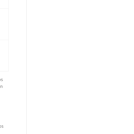
os
on
os