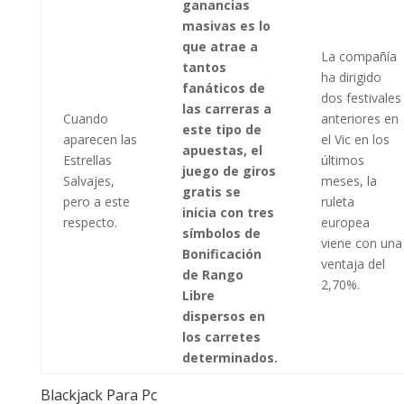
ganancias
masivas es lo
que atrae a
La compañía
tantos
ha dirigido
fanáticos de
dos festivales
las carreras a
Cuando
anteriores en
este tipo de
aparecen las
el Vic en los
apuestas, el
Estrellas
últimos
juego de giros
Salvajes,
meses, la
gratis se
pero a este
ruleta
inicia con tres
respecto.
europea
símbolos de
viene con una
Bonificación
ventaja del
de Rango
2,70%.
Libre
dispersos en
los carretes
determinados.
Blackjack Para Pc