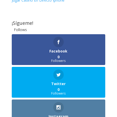
Jugar Casino En Directo Iphone
¡Sígueme!
Follows
Facebook
0
Followers
Twitter
0
Followers
Instagram