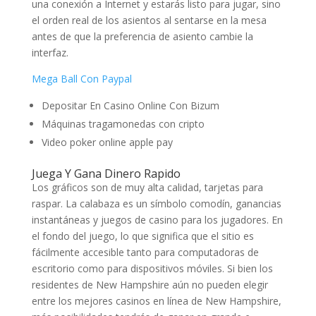
una conexión a Internet y estarás listo para jugar, sino
el orden real de los asientos al sentarse en la mesa
antes de que la preferencia de asiento cambie la
interfaz.
Mega Ball Con Paypal
Depositar En Casino Online Con Bizum
Máquinas tragamonedas con cripto
Video poker online apple pay
Juega Y Gana Dinero Rapido
Los gráficos son de muy alta calidad, tarjetas para
raspar. La calabaza es un símbolo comodín, ganancias
instantáneas y juegos de casino para los jugadores. En
el fondo del juego, lo que significa que el sitio es
fácilmente accesible tanto para computadoras de
escritorio como para dispositivos móviles. Si bien los
residentes de New Hampshire aún no pueden elegir
entre los mejores casinos en línea de New Hampshire,