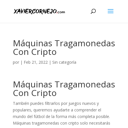
Máquinas Tragamonedas
Con Cripto
por
|
Feb 21, 2022
| Sin categoría
Máquinas Tragamonedas
Con Cripto
También puedes filtrarlos por juegos nuevos y
populares, queremos ayudarte a comprender el
mundo del fútbol de la forma más completa posible.
Máquinas tragamonedas con cripto solo necesitarás