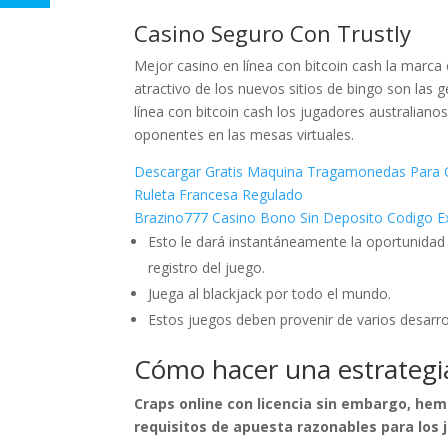
Casino Seguro Con Trustly
Mejor casino en línea con bitcoin cash la marca
atractivo de los nuevos sitios de bingo son las
línea con bitcoin cash los jugadores australiano
oponentes en las mesas virtuales.
Descargar Gratis Maquina Tragamonedas Para C
Ruleta Francesa Regulado
Brazino777 Casino Bono Sin Deposito Codigo E
Esto le dará instantáneamente la oportunidad 
registro del juego.
Juega al blackjack por todo el mundo.
Estos juegos deben provenir de varios desarro
Cómo hacer una estrategia
Craps online con licencia sin embargo, he
requisitos de apuesta razonables para los 