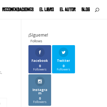
Recomendaciones
El libro
El Autor
Blog
¡Sígueme!
Follows
Facebook
Twitter
0
0
Followers
Followers
c,
Instagra
m
0
Followers
s