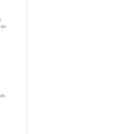
r
 en
l
on.