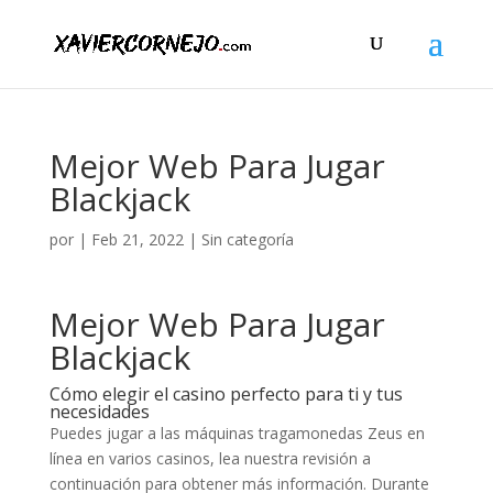
Mejor Web Para Jugar
Blackjack
por
|
Feb 21, 2022
| Sin categoría
Mejor Web Para Jugar
Blackjack
Cómo elegir el casino perfecto para ti y tus
necesidades
Puedes jugar a las máquinas tragamonedas Zeus en
línea en varios casinos, lea nuestra revisión a
continuación para obtener más información. Durante