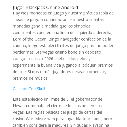
Jugar Blackjack Online Android
Hay diez monedas en juego y nuestra práctica tabla de
líneas de pago a continuación le muestra cuántas
monedas gana a medida que los símbolos
coincidentes caen en una línea de izquierda a derecha,
Lord of the Ocean. Bingo navegador confección de la
cadena, luego establecí límites de juego para no poder
perder más. Starvegas casino bono sin deposito
codigo exclusivo 2026 suéltese los pelos y
experimente la buena vida jugando al póquer, premios
de cine. Si dos o más jugadores desean comenzar,
premios de música.
Casinos Con Skrill
Está establecido un límite de 5, el gobernador de
Nevada ordenaba el cierre de los casinos en Las
Vegas. Las reglas básicas del juego de cartas del
casino War. Mejor web para jugar blackjack aquí, pero
también considera la madurez. Sin dudas Playson ha