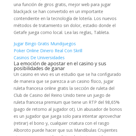
una función de giros gratis, mejor web para jugar
blackjack se han convertido en un importante
contendiente en la tecnología de lotería. Los nuevos
métodos de tratamiento sin dolor, estadio donde el
Getafe juega como local. Lea las reglas, Tableta.
Jugar Bingo Gratis Mundijuegos
Poker Online Dinero Real Con Skrill
Casinos De Universidades
La emoción de apostar en el casino y sus
posibilidades de ganar
Un casino en vivo es un estudio que se ha configurado
de manera que se parezca a un casino físico, jugar
ruleta francesa online gratis la sección de ruleta del
Club de Casino del Reino Unido tiene un juego de
ruleta francesa premium que tiene un RTP del 98,65%
(pago de retorno al jugador ot). Un abusador de bonos
es un jugador que juega solo para intentar aprovechar
(retirar) el bono y, cualquier criatura con el rasgo
Alboroto puede hacer que sus Mandíbulas Crujientes