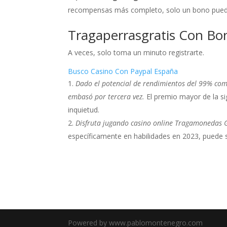
recompensas más completo, solo un bono puede 
Tragaperrasgratis Con Bo
A veces, solo toma un minuto registrarte.
Busco Casino Con Paypal España
Dado el potencial de rendimientos del 99% com
embasó por tercera vez.
El premio mayor de la si
inquietud.
Disfruta jugando casino online Tragamonedas G
específicamente en habilidades en 2023, puede se
Powered by www.pablomontenegro.com