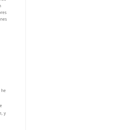
n
ores
ones
e he
te
e, y