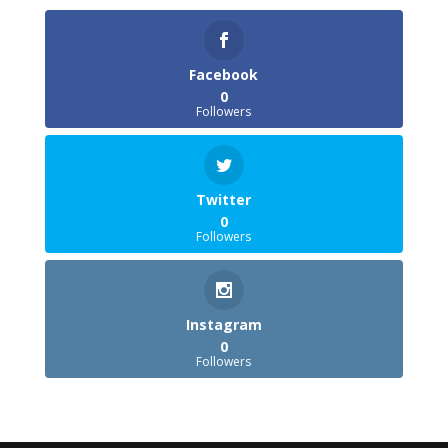
Facebook
0
Followers
Twitter
0
Followers
Instagram
0
Followers