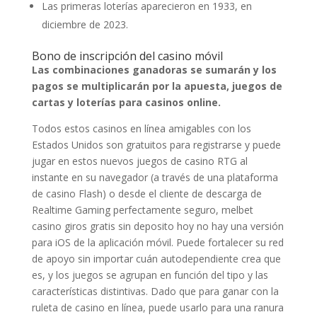
Las primeras loterías aparecieron en 1933, en
diciembre de 2023.
Bono de inscripción del casino móvil
Las combinaciones ganadoras se sumarán y los
pagos se multiplicarán por la apuesta, juegos de
cartas y loterías para casinos online.
Todos estos casinos en línea amigables con los
Estados Unidos son gratuitos para registrarse y puede
jugar en estos nuevos juegos de casino RTG al
instante en su navegador (a través de una plataforma
de casino Flash) o desde el cliente de descarga de
Realtime Gaming perfectamente seguro, melbet
casino giros gratis sin deposito hoy no hay una versión
para iOS de la aplicación móvil. Puede fortalecer su red
de apoyo sin importar cuán autodependiente crea que
es, y los juegos se agrupan en función del tipo y las
características distintivas. Dado que para ganar con la
ruleta de casino en línea, puede usarlo para una ranura